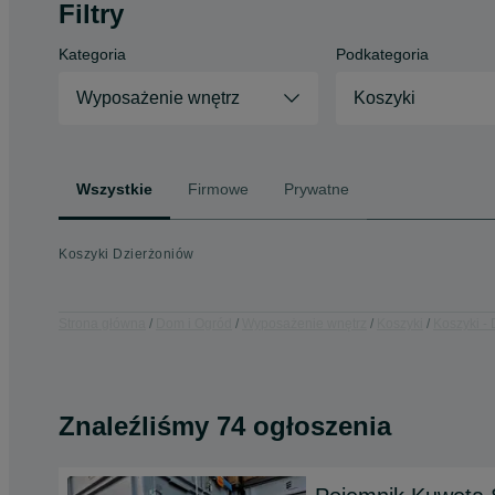
Filtry
Kategoria
Podkategoria
Wyposażenie wnętrz
Koszyki
Wszystkie
Firmowe
Prywatne
Koszyki Dzierżoniów
Strona główna
Dom i Ogród
Wyposażenie wnętrz
Koszyki
Koszyki - 
Znaleźliśmy 74 ogłoszenia