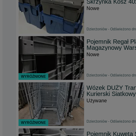
Skrzynka Kosz 4
Nowe
Dzierżoniów - Odświeżono dn
Pojemnik Regał P
Magazynowy Wars
Nowe
Dzierżoniów - Odświeżono dn
WYRÓŻNIONE
Wózek DUŻY Tran
Kurierski Siatko
Używane
Dzierżoniów - Odświeżono dn
WYRÓŻNIONE
Pojemnik Kuweta 