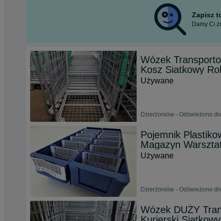
Zapisz 
Damy Ci zn
Wózek Transporto
Kosz Siatkowy Rol
Używane
Dzierżoniów - Odświeżono dn
Pojemnik Plastik
Magazyn Warszta
Używane
Dzierżoniów - Odświeżono dn
Wózek DUŻY Tran
Kurierski Siatko