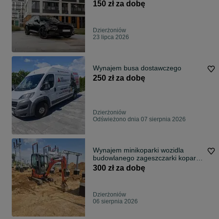
150 zł za dobę
Dzierżoniów
23 lipca 2026
Wynajem busa dostawczego
250 zł za dobę
Dzierżoniów
Odświeżono dnia 07 sierpnia 2026
Wynajem minikoparki wozidla
budowlanego zageszczarki koparki
usługi koparko-ładowarką JCB 3CX
300 zł za dobę
Dzierżoniów
06 sierpnia 2026