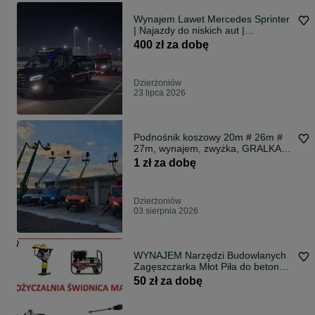
Wynajem Lawet Mercedes Sprinter
| Najazdy do niskich aut |
Przyczepy
400 zł za dobę
Dzierżoniów
23 lipca 2026
Podnośnik koszowy 20m # 26m #
27m, wynajem, zwyżka, GRALKA
Podnośniki
1 zł za dobę
Dzierżoniów
03 sierpnia 2026
WYNAJEM Narzędzi Budowlanych
Zagęszczarka Młot Piła do betonu
Agregat
50 zł za dobę