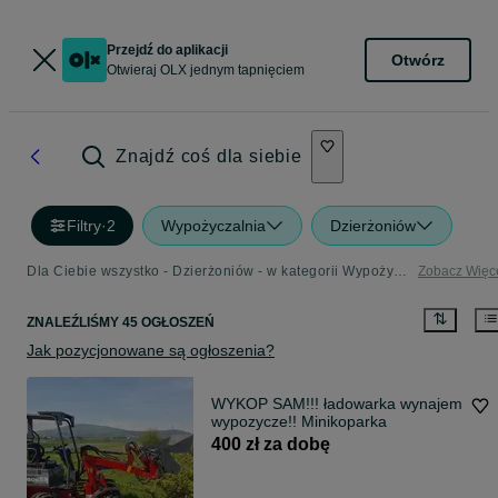
Przejdź do aplikacji
Otwórz
Otwieraj OLX jednym tapnięciem
Znajdź coś dla siebie
Filtry
·
2
Wypożyczalnia
Dzierżoniów
Dla Ciebie wszystko - Dzierżoniów - w kategorii Wypożyczalnia
Zobacz Więc
ZNALEŹLIŚMY 45 OGŁOSZEŃ
Jak pozycjonowane są ogłoszenia?
WYKOP SAM!!! ładowarka wynajem
wypozycze!! Minikoparka
400 zł za dobę