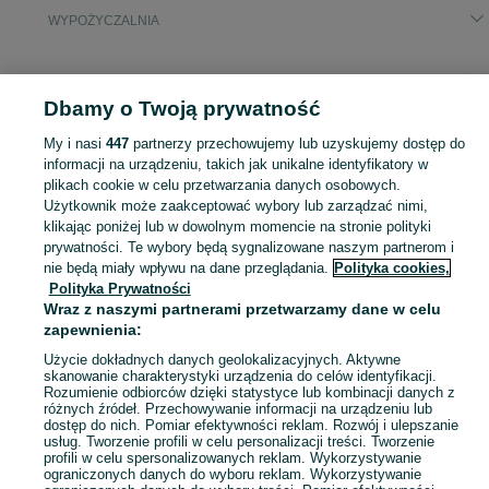
WYPOŻYCZALNIA
KATEGORIA
Dbamy o Twoją prywatność
Popularne wyszukiwania
My i nasi
447
partnerzy przechowujemy lub uzyskujemy dostęp do
wynajem minikoparki
informacji na urządzeniu, takich jak unikalne identyfikatory w
plikach cookie w celu przetwarzania danych osobowych.
Użytkownik może zaakceptować wybory lub zarządzać nimi,
Skorzystaj z największego serwisu ogłoszeniowego - Dzierżoniów i okolice! - kupuj lub sprzedawaj jeszcze wygodniej w kategorii Wypożyczalnia!
Zobacz Więc
klikając poniżej lub w dowolnym momencie na stronie polityki
prywatności. Te wybory będą sygnalizowane naszym partnerom i
nie będą miały wpływu na dane przeglądania.
Polityka cookies,
Mapa kategorii
Polityka Prywatności
Mapa miejscowości
Wraz z naszymi partnerami przetwarzamy dane w celu
Mapa ministron
zapewnienia:
Popularne wyszukiwania
Użycie dokładnych danych geolokalizacyjnych. Aktywne
skanowanie charakterystyki urządzenia do celów identyfikacji.
Rozumienie odbiorców dzięki statystyce lub kombinacji danych z
różnych źródeł. Przechowywanie informacji na urządzeniu lub
dostęp do nich. Pomiar efektywności reklam. Rozwój i ulepszanie
usług. Tworzenie profili w celu personalizacji treści. Tworzenie
profili w celu spersonalizowanych reklam. Wykorzystywanie
ograniczonych danych do wyboru reklam. Wykorzystywanie