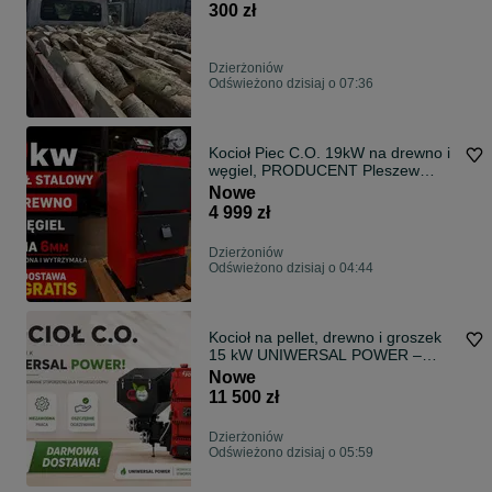
300 zł
Dzierżoniów
Odświeżono dzisiaj o 07:36
Kocioł Piec C.O. 19kW na drewno i
węgiel, PRODUCENT Pleszew
Dostawa 48h 35lat w branży
Nowe
4 999 zł
Dzierżoniów
Odświeżono dzisiaj o 04:44
Kocioł na pellet, drewno i groszek
15 kW UNIWERSAL POWER –
wydajny piec CO do
Nowe
ekonomicznego ogrzewania domu.
11 500 zł
Dzierżoniów
Odświeżono dzisiaj o 05:59