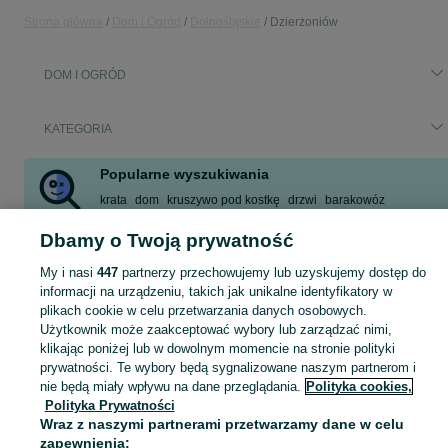
Strona główna
Dom i Ogród
Dolnośląskie
Dzierżoniów
DOM I OGRÓD
KATEGORIA
Popularne wyszukiwania
krata
dom
kruszywo pod kostkę
drzwi
barakowóz
drabina krause
wóz drzymały
drabina krause 3x12
Dbamy o Twoją prywatność
Zobacz Więcej
My i nasi
447
partnerzy przechowujemy lub uzyskujemy dostęp do
informacji na urządzeniu, takich jak unikalne identyfikatory w
Zobacz Więc
Sprzedaż artykułów do domu i ogrodu Dzierżoniów ▶️ Szeroki wybór modeli i materiałów ✅ Nowe i używane w atrakcyjnych cenach ☝ Sprawdź oferty na OLX.pl!
plikach cookie w celu przetwarzania danych osobowych.
Użytkownik może zaakceptować wybory lub zarządzać nimi,
klikając poniżej lub w dowolnym momencie na stronie polityki
Mapa kategorii
prywatności. Te wybory będą sygnalizowane naszym partnerom i
Mapa miejscowości
nie będą miały wpływu na dane przeglądania.
Polityka cookies,
Polityka Prywatności
Mapa ministron
Wraz z naszymi partnerami przetwarzamy dane w celu
Popularne wyszukiwania
zapewnienia: