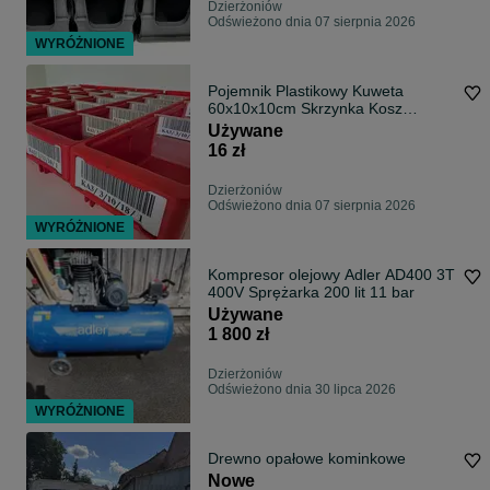
Dzierżoniów
Odświeżono dnia 07 sierpnia 2026
WYRÓŻNIONE
Pojemnik Plastikowy Kuweta
60x10x10cm Skrzynka Kosz
Magazyn Warsztat
Używane
16 zł
Dzierżoniów
Odświeżono dnia 07 sierpnia 2026
WYRÓŻNIONE
Kompresor olejowy Adler AD400 3T
400V Sprężarka 200 lit 11 bar
Używane
1 800 zł
Dzierżoniów
Odświeżono dnia 30 lipca 2026
WYRÓŻNIONE
Drewno opałowe kominkowe
Nowe