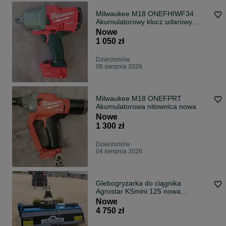
Milwaukee M18 ONEFHIWF34
Akumulatorowy klucz udarowy
nowy
Nowe
1 050 zł
Dzierżoniów
08 sierpnia 2026
Milwaukee M18 ONEFPRT
Akumulatorowa nitownica nowa
Nowe
1 300 zł
Dzierżoniów
04 sierpnia 2026
Glebogryzarka do ciągnika
Agrostar KSmini 125 nowa
gwarancja producenta Dostawa
Nowe
cały kraj
4 750 zł