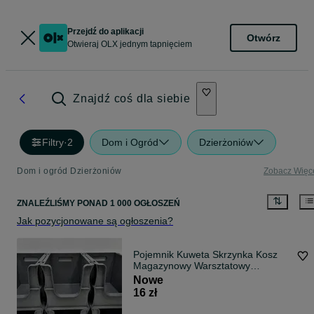
Przejdź do aplikacji
Otwórz
Otwieraj OLX jednym tapnięciem
Znajdź coś dla siebie
Filtry
·
2
Dom i Ogród
Dzierżoniów
Dom i ogród Dzierżoniów
Zobacz Więc
ZNALEŹLIŚMY
PONAD
1 000 OGŁOSZEŃ
Jak pozycjonowane są ogłoszenia?
Pojemnik Kuweta Skrzynka Kosz
Magazynowy Warsztatowy
Garażowy 30x20x20
Nowe
16 zł