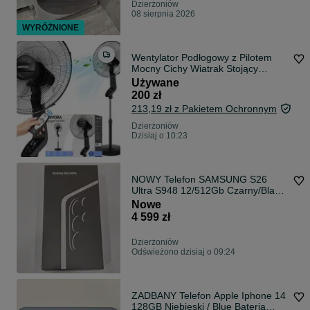
Dzierżoniów
08 sierpnia 2026
WYRÓŻNIONE
Wentylator Podłogowy z Pilotem
Mocny Cichy Wiatrak Stojący
Pokojowy 50W
Używane
200 zł
213,19 zł z Pakietem Ochronnym
Dzierżoniów
Dzisiaj o 10:23
NOWY Telefon SAMSUNG S26
Ultra S948 12/512Gb Czarny/Black
DZIERŻONIÓW
Nowe
4 599 zł
Dzierżoniów
Odświeżono dzisiaj o 09:24
ZADBANY Telefon Apple Iphone 14
128GB Niebieski / Blue Bateria