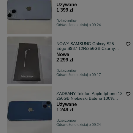
100% DZIERŻONIÓW
Używane
1 399 zł
Dzierżoniów
Odświeżono dzisiaj o 09:24
NOWY SAMSUNG Galaxy S25
Edge S937 12R/256GB Czarny
DZIERŻONIÓW
Nowe
2 299 zł
Dzierżoniów
Odświeżono dzisiaj o 09:17
ZADBANY Telefon Apple Iphone 13
256GB Niebieski Bateria 100%
DZIERŻONIÓW
Używane
1 249 zł
Dzierżoniów
Odświeżono dzisiaj o 09:24