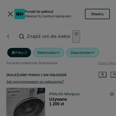
Przejdź do aplikacji
Otwórz
Otwieraj OLX jednym tapnięciem
Znajdź coś dla siebie
Filtry
·
2
Elektronika
Dzierżoniów
Sprzedaż elektroniki Dzierżoniów
Zobacz Więc
ZNALEŹLIŚMY
PONAD
1 000 OGŁOSZEŃ
Jak pozycjonowane są ogłoszenia?
PRALKA Whirlpool
Używane
1 200 zł