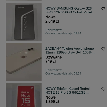
NOWY SAMSUNG Galaxy S26
S942 12R/256GB Cobalt Violet
DZIERŻONIÓW
Nowe
2 649 zł
Dzierżoniów
Odświeżono dzisiaj o 09:24
ZADBANY Telefon Apple Iphone
12mini 128Gb Biały BAT 100%
DZIERŻONIÓW
Używane
749 zł
Dzierżoniów
Odświeżono dzisiaj o 09:24
NOWY Telefon Xiaomi Redmi
NOTE 15 Pro 5G 8/512GB
Niebieski DZIERŻONIÓW
Nowe
1 399 zł