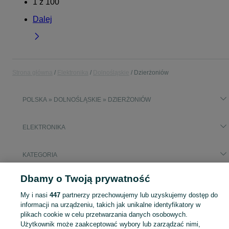
1
z
100
Dalej
Strona główna
Elektronika
Dolnośląskie
Dzierżoniów
POLSKA » DOLNOŚLĄSKIE » DZIERŻONIÓW
ELEKTRONIKA
KATEGORIA
Dbamy o Twoją prywatność
Popularne wyszukiwania
laptop lenovo legion slim 5 16irh8 16
My i nasi
447
partnerzy przechowujemy lub uzyskujemy dostęp do
informacji na urządzeniu, takich jak unikalne identyfikatory w
plikach cookie w celu przetwarzania danych osobowych.
Zobacz Więc
Sprzedaż elektroniki Dzierżoniów ▶️ szeroki wybór modeli i marek ✅ Nowe i używane oferty w atrakcyjnych cenach ☝ Sprawdź ogłoszenia online na OLX.pl!
Użytkownik może zaakceptować wybory lub zarządzać nimi,