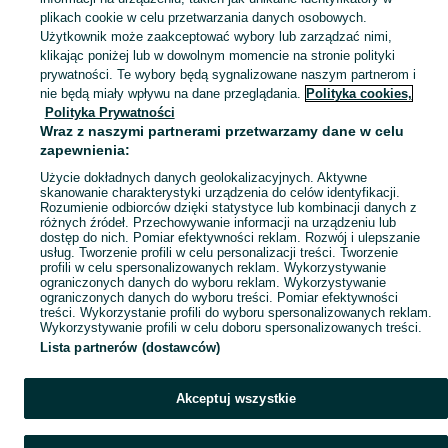
plikach cookie w celu przetwarzania danych osobowych.
Zobacz Więc
Sprzedaż koszyczków Dolnośląskie ▶️ Szeroki wybór modeli, kształtów i materiałów ✅ Nowe i używane w atrakcyjnych cenach ☝ Sprawdź oferty na OLX.pl!
Użytkownik może zaakceptować wybory lub zarządzać nimi,
klikając poniżej lub w dowolnym momencie na stronie polityki
prywatności. Te wybory będą sygnalizowane naszym partnerom i
Mapa kategorii
nie będą miały wpływu na dane przeglądania.
Polityka cookies,
Mapa miejscowości
Polityka Prywatności
Wraz z naszymi partnerami przetwarzamy dane w celu
Mapa ministron
zapewnienia:
Popularne wyszukiwania
Użycie dokładnych danych geolokalizacyjnych. Aktywne
skanowanie charakterystyki urządzenia do celów identyfikacji.
Rozumienie odbiorców dzięki statystyce lub kombinacji danych z
różnych źródeł. Przechowywanie informacji na urządzeniu lub
dostęp do nich. Pomiar efektywności reklam. Rozwój i ulepszanie
usług. Tworzenie profili w celu personalizacji treści. Tworzenie
profili w celu spersonalizowanych reklam. Wykorzystywanie
ograniczonych danych do wyboru reklam. Wykorzystywanie
ograniczonych danych do wyboru treści. Pomiar efektywności
treści. Wykorzystanie profili do wyboru spersonalizowanych reklam.
Wykorzystywanie profili w celu doboru spersonalizowanych treści.
Lista partnerów (dostawców)
Akceptuj wszystkie