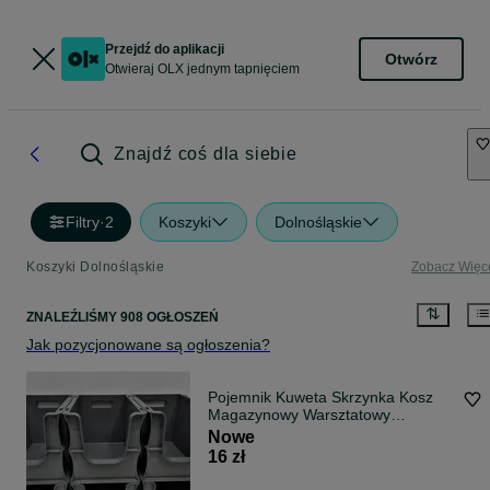
Przejdź do aplikacji
Otwórz
Otwieraj OLX jednym tapnięciem
Znajdź coś dla siebie
Filtry
·
2
Koszyki
Dolnośląskie
Koszyki Dolnośląskie
Zobacz Więc
ZNALEŹLIŚMY 908 OGŁOSZEŃ
Jak pozycjonowane są ogłoszenia?
Pojemnik Kuweta Skrzynka Kosz
Magazynowy Warsztatowy
Garażowy 30x20x20
Nowe
16 zł