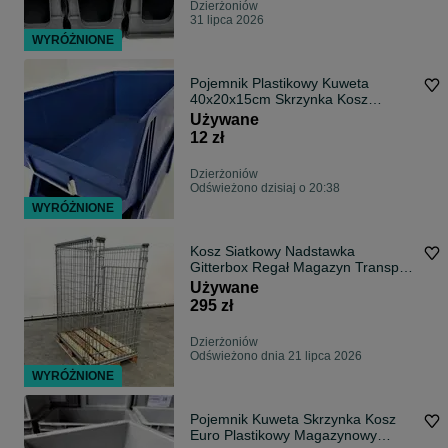
Dzierżoniów
31 lipca 2026
WYRÓŻNIONE
Pojemnik Plastikowy Kuweta
40x20x15cm Skrzynka Kosz
Magazyn Warsztat
Używane
12 zł
Dzierżoniów
Odświeżono dzisiaj o 20:38
WYRÓŻNIONE
Kosz Siatkowy Nadstawka
Gitterbox Regał Magazyn Transport
Paleta Euro 120x80x150cm
Używane
295 zł
Dzierżoniów
Odświeżono dnia 21 lipca 2026
WYRÓŻNIONE
Pojemnik Kuweta Skrzynka Kosz
Euro Plastikowy Magazynowy