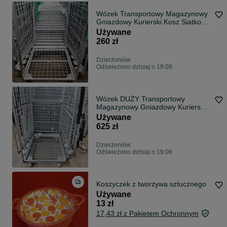
Wózek Transportowy Magazynowy
Gniazdowy Kurierski Kosz Siatkowy
Rollko
Używane
260 zł
Dzierżoniów
Odświeżono dzisiaj o 19:09
Wózek DUŻY Transportowy
Magazynowy Gniazdowy Kurierski
Siatkowy Kosz Rollkontener
Używane
80x100x190cm
625 zł
Dzierżoniów
Odświeżono dzisiaj o 19:06
Koszyczek z tworzywa sztucznego
Używane
13 zł
17,43 zł z Pakietem Ochronnym