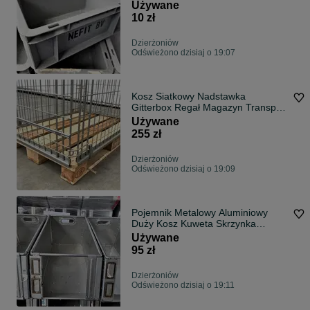
Warsztatowy Garaż 30x20x12cm
Używane
10 zł
Dzierżoniów
Odświeżono dzisiaj o 19:07
Kosz Siatkowy Nadstawka
Gitterbox Regał Magazyn Transport
Paleta Euro 120x80x110cm
Używane
255 zł
Dzierżoniów
Odświeżono dzisiaj o 19:09
Pojemnik Metalowy Aluminiowy
Duży Kosz Kuweta Skrzynka
Magazynowy Transport
Używane
95 zł
Dzierżoniów
Odświeżono dzisiaj o 19:11