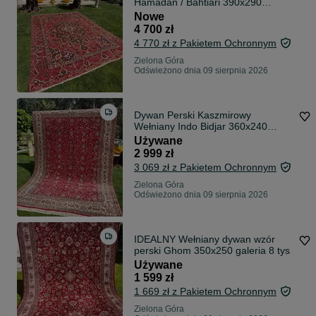
Hamadan / Bahtiari 390x290
NAJTANIEJ W PL
Nowe
4 700 zł
4 770 zł z Pakietem Ochronnym
Zielona Góra
Odświeżono dnia 09 sierpnia 2026
Dywan Perski Kaszmirowy
Wełniany Indo Bidjar 360x240
galeria 19 tyś
Używane
2 999 zł
3 069 zł z Pakietem Ochronnym
Zielona Góra
Odświeżono dnia 09 sierpnia 2026
IDEALNY Wełniany dywan wzór
perski Ghom 350x250 galeria 8 tys
Używane
1 599 zł
1 669 zł z Pakietem Ochronnym
Zielona Góra