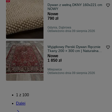
Dywan z wełną DKNY 160x221 cm
NOWY
Nowe
790 zł
Gdynia, Dąbrowa
Odświeżono dnia 09 sierpnia 2026
Wyjątkowy Perski Dywan Ręcznie
Tkany 200 × 300 cm | Naturalna
Wełna | Ponadczasowa Elegancja
Nowe
1 850 zł
Milejowice
Odświeżono dnia 09 sierpnia 2026
1
z
100
Dalej