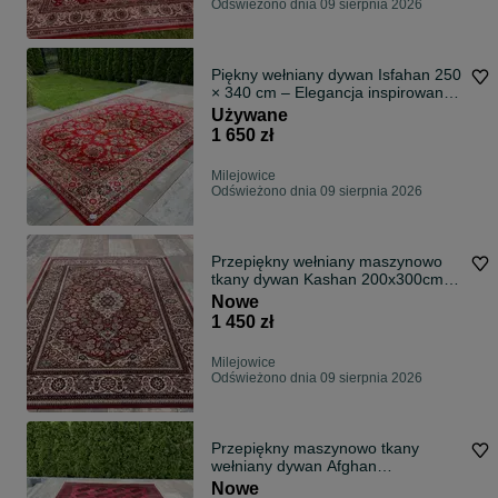
Odświeżono dnia 09 sierpnia 2026
Piękny wełniany dywan Isfahan 250
× 340 cm – Elegancja inspirowana
perskimi arcydziełami | Certyfikat
Używane
1 650 zł
Milejowice
Odświeżono dnia 09 sierpnia 2026
Przepiękny wełniany maszynowo
tkany dywan Kashan 200x300cm
Dywan klasy premium
Nowe
1 450 zł
Milejowice
Odświeżono dnia 09 sierpnia 2026
Przepiękny maszynowo tkany
wełniany dywan Afghan
250x350cm
Nowe