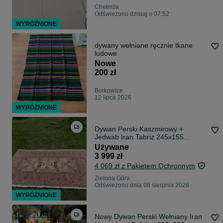
Chełmża
Odświeżono dzisiaj o 07:52
WYRÓŻNIONE
dywany wełniane ręcznie tkane
ludowe
Nowe
200 zł
Borkowice
12 lipca 2026
WYRÓŻNIONE
Dywan Perski Kaszmirowy +
Jedwab Iran Tabriz 245x155
NAJTANIEJ W POLSCE
Używane
3 999 zł
4 069 zł z Pakietem Ochronnym
Zielona Góra
Odświeżono dnia 08 sierpnia 2026
WYRÓŻNIONE
Nowy Dywan Perski Wełniany Iran