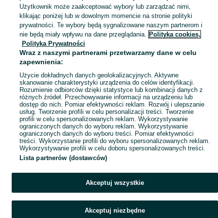
Użytkownik może zaakceptować wybory lub zarządzać nimi,
klikając poniżej lub w dowolnym momencie na stronie polityki
Mapa kategorii
prywatności. Te wybory będą sygnalizowane naszym partnerom i
Mapa miejscowości
nie będą miały wpływu na dane przeglądania.
Polityka cookies,
Mapa ministron
Polityka Prywatności
Wraz z naszymi partnerami przetwarzamy dane w celu
Popularne wyszukiwania
zapewnienia:
Użycie dokładnych danych geolokalizacyjnych. Aktywne
skanowanie charakterystyki urządzenia do celów identyfikacji.
Rozumienie odbiorców dzięki statystyce lub kombinacji danych z
różnych źródeł. Przechowywanie informacji na urządzeniu lub
dostęp do nich. Pomiar efektywności reklam. Rozwój i ulepszanie
usług. Tworzenie profili w celu personalizacji treści. Tworzenie
profili w celu spersonalizowanych reklam. Wykorzystywanie
ograniczonych danych do wyboru reklam. Wykorzystywanie
ograniczonych danych do wyboru treści. Pomiar efektywności
treści. Wykorzystanie profili do wyboru spersonalizowanych reklam.
Wykorzystywanie profili w celu doboru spersonalizowanych treści.
Lista partnerów (dostawców)
Akceptuj wszystkie
Akceptuj niezbędne