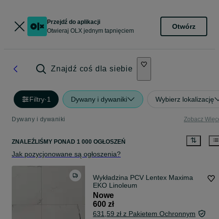
Przejdź do aplikacji
Otwórz
Otwieraj OLX jednym tapnięciem
Znajdź coś dla siebie
Filtry
·
1
Dywany i dywaniki
Wybierz lokalizację
Dywany i dywaniki
Zobacz Więc
ZNALEŹLIŚMY
PONAD
1 000 OGŁOSZEŃ
Jak pozycjonowane są ogłoszenia?
Wykładzina PCV Lentex Maxima
EKO Linoleum
Nowe
600 zł
631,59 zł z Pakietem Ochronnym