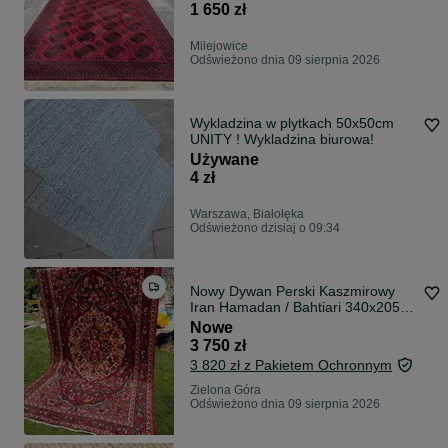
1 650 zł
Milejowice
Odświeżono dnia 09 sierpnia 2026
Wykladzina w plytkach 50x50cm
UNITY ! Wykladzina biurowa!
Używane
4 zł
Warszawa, Białołęka
Odświeżono dzisiaj o 09:34
Nowy Dywan Perski Kaszmirowy
Iran Hamadan / Bahtiari 340x205
NAJTANIEJ W PL
Nowe
3 750 zł
3 820 zł z Pakietem Ochronnym
Zielona Góra
Odświeżono dnia 09 sierpnia 2026