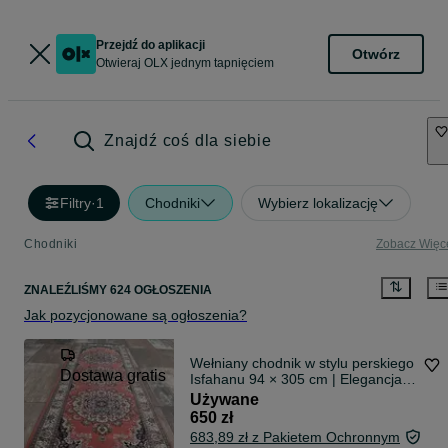
Przejdź do aplikacji
Otwórz
Otwieraj OLX jednym tapnięciem
Znajdź coś dla siebie
Filtry
·
1
Chodniki
Wybierz lokalizację
Chodniki
Zobacz Więc
ZNALEŹLIŚMY 624 OGŁOSZENIA
Jak pozycjonowane są ogłoszenia?
Wełniany chodnik w stylu perskiego
Dostawa gratis
Isfahanu 94 × 305 cm | Elegancja,
która nigdy nie wychodzi z mody
Używane
650 zł
683,89 zł z Pakietem Ochronnym