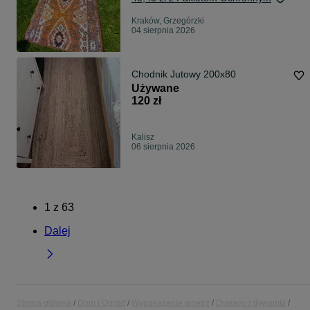
Kraków, Grzegórzki
04 sierpnia 2026
Chodnik Jutowy 200x80
Używane
120 zł
Kalisz
06 sierpnia 2026
1
z
63
Dalej
Strona główna
Dom i Ogród
Wyposażenie wnętrz
Dywany i dywaniki