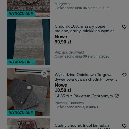
Milejowice
Odświeżono dnia 06 sierpnia 2026
WYRÓŻNIONE
Chodnik 100cm szary popiel
melanż, gruby, miękki na wymiar
Nowe
99,90 zł
Poznań, Grunwald
Odświeżono dnia 06 sierpnia 2026
WYRÓŻNIONE
Wykładzina Obiektowa Targowa
dywanowa dywan chodnik nowa
Szara Antra
Nowe
10,50 zł
14,85 zł z Pakietem Ochronnym
Poznań, Chartowo
Odświeżono dzisiaj o 00:43
WYRÓŻNIONE
Cudny chodnik IndoHamadan
Dostawa gratis