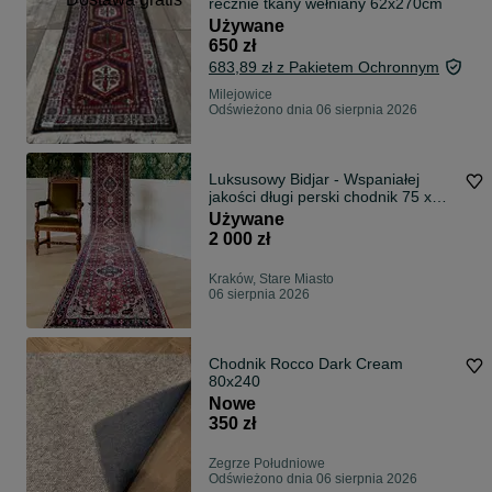
recznie tkany wełniany 62x270cm
Używane
650 zł
683,89 zł z Pakietem Ochronnym
Milejowice
Odświeżono dnia 06 sierpnia 2026
Luksusowy Bidjar - Wspaniałej
jakości długi perski chodnik 75 x
440 cm
Używane
2 000 zł
Kraków, Stare Miasto
06 sierpnia 2026
Chodnik Rocco Dark Cream
80x240
Nowe
350 zł
Zegrze Południowe
Odświeżono dnia 06 sierpnia 2026