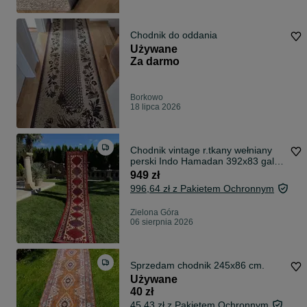
Chodnik do oddania
Używane
Za darmo
Borkowo
18 lipca 2026
Chodnik vintage r.tkany wełniany
perski Indo Hamadan 392x83 gal. 7
tys
949 zł
996,64 zł z Pakietem Ochronnym
Zielona Góra
06 sierpnia 2026
Sprzedam chodnik 245x86 cm.
Używane
40 zł
45,43 zł z Pakietem Ochronnym