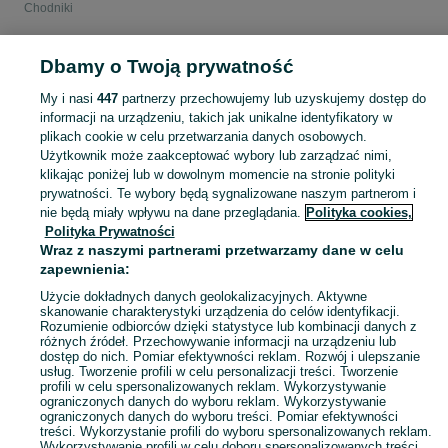
Chodniki
POLSKA
Dbamy o Twoją prywatność
My i nasi
447
partnerzy przechowujemy lub uzyskujemy dostęp do
KATEGORIA
informacji na urządzeniu, takich jak unikalne identyfikatory w
plikach cookie w celu przetwarzania danych osobowych.
Użytkownik może zaakceptować wybory lub zarządzać nimi,
Zobacz Więc
Sprzedaż chodników w Polsce ▶️ Szeroki wybór kolorów, rozmiarów i materiałów ✅ Nowe i używane w atrakcyjnych cenach ☝ Sprawdź oferty i kupuj na OLX.pl!
klikając poniżej lub w dowolnym momencie na stronie polityki
prywatności. Te wybory będą sygnalizowane naszym partnerom i
nie będą miały wpływu na dane przeglądania.
Polityka cookies,
Mapa kategorii
Polityka Prywatności
Mapa miejscowości
Wraz z naszymi partnerami przetwarzamy dane w celu
zapewnienia:
Mapa ministron
Popularne wyszukiwania
Użycie dokładnych danych geolokalizacyjnych. Aktywne
skanowanie charakterystyki urządzenia do celów identyfikacji.
Rozumienie odbiorców dzięki statystyce lub kombinacji danych z
różnych źródeł. Przechowywanie informacji na urządzeniu lub
dostęp do nich. Pomiar efektywności reklam. Rozwój i ulepszanie
usług. Tworzenie profili w celu personalizacji treści. Tworzenie
profili w celu spersonalizowanych reklam. Wykorzystywanie
ograniczonych danych do wyboru reklam. Wykorzystywanie
ograniczonych danych do wyboru treści. Pomiar efektywności
treści. Wykorzystanie profili do wyboru spersonalizowanych reklam.
Wykorzystywanie profili w celu doboru spersonalizowanych treści.