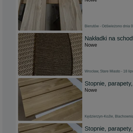
Bierutów - Odświeżono dnia 0
Nakładki na schod
Nowe
Wrocław, Stare Miasto - 18 li
Stopnie, parapety,
Nowe
Kędzierzyn-Koźle, Blachownia
Stopnie, parapety,