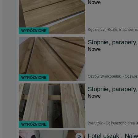
Nowe
Kędzierzyn-Koźle, Blachownia
WYRÓŻNIONE
Stopnie, parapety,
Nowe
Ostrów Wielkopolski - Odświe
WYRÓŻNIONE
Stopnie, parapety,
Nowe
Bierutów - Odświeżono dnia 0
WYRÓŻNIONE
Fotel uszak . Naj