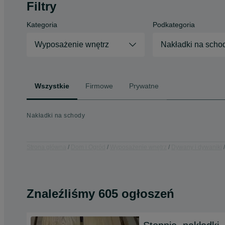
Filtry
Kategoria
Podkategoria
Wyposażenie wnętrz
Nakładki na scho
Wszystkie
Firmowe
Prywatne
Nakładki na schody
Strona główna
Dom i Ogród
Wyposażenie wnętrz
Dywany i dywaniki
Znaleźliśmy 605 ogłoszeń