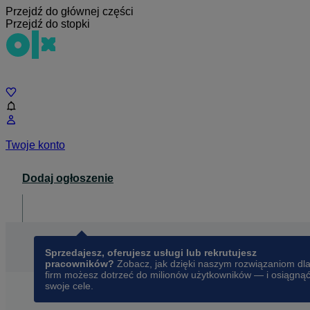
Przejdź do głównej części
Przejdź do stopki
Czat
Twoje konto
Dodaj ogłoszenie
Dla biznesu
opens in a new tab
Sprzedajesz, oferujesz usługi lub rekrutujesz
pracowników?
Zobacz, jak dzięki naszym rozwiązaniom dl
firm możesz dotrzeć do milionów użytkowników — i osiągną
swoje cele.