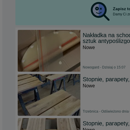
Zapisz 
Damy Ci zn
Nakładka na schod
sztuk antypoślizg
Nowe
Nowogard - Dzisiaj o 15:07
Stopnie, parapety,
Nowe
Trzebnica - Odświeżono dnia 
Stopnie, parapety,
Nowe