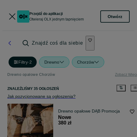
Przejdź do aplikacji
Otwórz
Otwieraj OLX jednym tapnięciem
Znajdź coś dla siebie
Filtry
·
2
Drewno
Chorzów
Drewno opałowe Chorzów
Zobacz Więc
ZNALEŹLIŚMY 35 OGŁOSZEŃ
Jak pozycjonowane są ogłoszenia?
Drewno opałowe DĄB Promocja
Nowe
380 zł