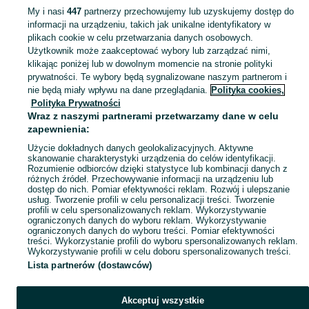
My i nasi
447
partnerzy przechowujemy lub uzyskujemy dostęp do
informacji na urządzeniu, takich jak unikalne identyfikatory w
KATEGORIA
plikach cookie w celu przetwarzania danych osobowych.
Użytkownik może zaakceptować wybory lub zarządzać nimi,
Zobacz Więc
Sprzedaż drewna opałowego Chorzów ▶️ brzozowe, dębowe, różne rozmiary ✅ Szeroki wybór w atrakcyjnych cenach ☝ Przeglądaj ogłoszenia na OLX.pl!
klikając poniżej lub w dowolnym momencie na stronie polityki
prywatności. Te wybory będą sygnalizowane naszym partnerom i
nie będą miały wpływu na dane przeglądania.
Polityka cookies,
Mapa kategorii
Polityka Prywatności
Mapa miejscowości
Wraz z naszymi partnerami przetwarzamy dane w celu
zapewnienia:
Mapa ministron
Użycie dokładnych danych geolokalizacyjnych. Aktywne
Popularne wyszukiwania
skanowanie charakterystyki urządzenia do celów identyfikacji.
Rozumienie odbiorców dzięki statystyce lub kombinacji danych z
różnych źródeł. Przechowywanie informacji na urządzeniu lub
dostęp do nich. Pomiar efektywności reklam. Rozwój i ulepszanie
usług. Tworzenie profili w celu personalizacji treści. Tworzenie
profili w celu spersonalizowanych reklam. Wykorzystywanie
ograniczonych danych do wyboru reklam. Wykorzystywanie
ograniczonych danych do wyboru treści. Pomiar efektywności
treści. Wykorzystanie profili do wyboru spersonalizowanych reklam.
Wykorzystywanie profili w celu doboru spersonalizowanych treści.
Lista partnerów (dostawców)
Akceptuj wszystkie