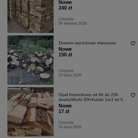
Transportem TANIO
Nowe
240 zł
Chorzów
06 sierpnia 2026
Drewno wycinkowe mieszane
Nowe
150 zł
Chorzów
23 lipca 2026
Opał Kominkowy od 6h do 23h
dowózWorki 30l+Kubiki 1m3 tel 517
-048-172
Nowe
17 zł
Chorzów
31 lipca 2026