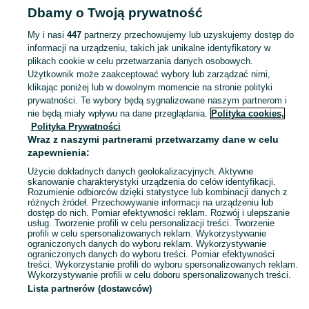
Dbamy o Twoją prywatność
- Śląskie
Zestawy narzędzi - Chorzów
My i nasi
447
partnerzy przechowujemy lub uzyskujemy dostęp do
informacji na urządzeniu, takich jak unikalne identyfikatory w
KATEGORIA
plikach cookie w celu przetwarzania danych osobowych.
Użytkownik może zaakceptować wybory lub zarządzać nimi,
Zobacz Więc
Sprzedaż zestawów narzędzi Chorzów ▶️ Szeroki wybór różnych marek w atrakcyjnych cenach ✅ Nowe i używane ☝ Sprawdź oferty i kupuj na OLX.pl!
klikając poniżej lub w dowolnym momencie na stronie polityki
prywatności. Te wybory będą sygnalizowane naszym partnerom i
nie będą miały wpływu na dane przeglądania.
Polityka cookies,
Mapa kategorii
Polityka Prywatności
Mapa miejscowości
Wraz z naszymi partnerami przetwarzamy dane w celu
zapewnienia:
Mapa ministron
Użycie dokładnych danych geolokalizacyjnych. Aktywne
Popularne wyszukiwania
skanowanie charakterystyki urządzenia do celów identyfikacji.
Rozumienie odbiorców dzięki statystyce lub kombinacji danych z
różnych źródeł. Przechowywanie informacji na urządzeniu lub
dostęp do nich. Pomiar efektywności reklam. Rozwój i ulepszanie
usług. Tworzenie profili w celu personalizacji treści. Tworzenie
profili w celu spersonalizowanych reklam. Wykorzystywanie
ograniczonych danych do wyboru reklam. Wykorzystywanie
ograniczonych danych do wyboru treści. Pomiar efektywności
treści. Wykorzystanie profili do wyboru spersonalizowanych reklam.
Wykorzystywanie profili w celu doboru spersonalizowanych treści.
Lista partnerów (dostawców)