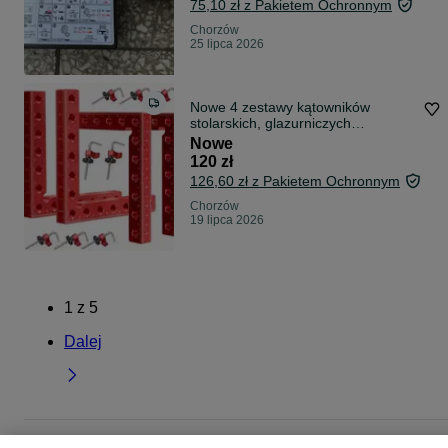
75,10 zł z Pakietem Ochronnym
Chorzów
25 lipca 2026
Nowe 4 zestawy kątowników
stolarskich, glazurniczych
wykonane z aluminium 90 st. 140
Nowe
mm
120 zł
126,60 zł z Pakietem Ochronnym
Chorzów
19 lipca 2026
1
z
5
Dalej
Strona główna
Dom i Ogród
Narzędzia
Zestawy narzędzi
Zestawy narzęd