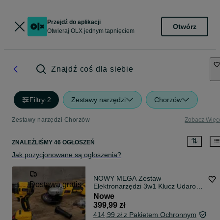
Przejdź do aplikacji
Otwórz
Otwieraj OLX jednym tapnięciem
Znajdź coś dla siebie
Filtry
·
2
Zestawy narzędzi
Chorzów
Zestawy narzędzi Chorzów
Zobacz Więc
ZNALEŹLIŚMY 46 OGŁOSZEŃ
Jak pozycjonowane są ogłoszenia?
NOWY MEGA Zestaw
Dostawa gratis
Elektronarzędzi 3w1 Klucz Udarowy
Szlifierka Wkrętarka 2 Akumulatory
Nowe
6Ah Walizka 48V Elektronarzędzia
399,99 zł
Akumulatorowe + WYSYŁKA 24H
414,99 zł z Pakietem Ochronnym