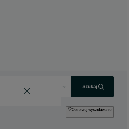
Odległość
+0 km
Szukaj
Obserwuj wyszukiwanie