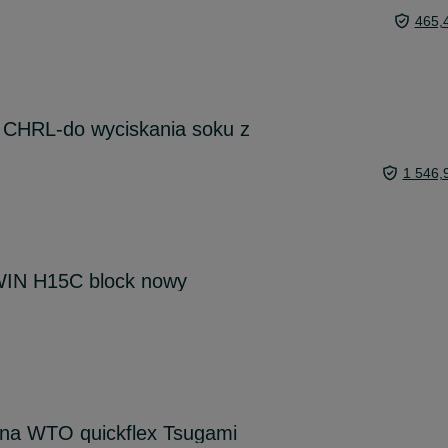
465,
- CHRL-do wyciskania soku z
1 546,
WIN H15C block nowy
na WTO quickflex Tsugami