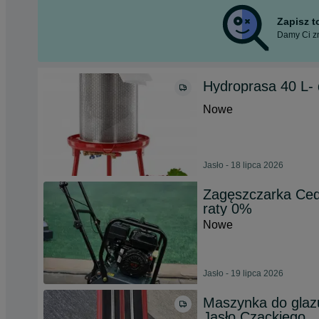
Zapisz 
Damy Ci zn
Hydroprasa 40 L- 
Nowe
Jasło - 18 lipca 2026
Zagęszczarka Ce
raty 0%
Nowe
Jasło - 19 lipca 2026
Maszynka do gla
Jasło Czackiego