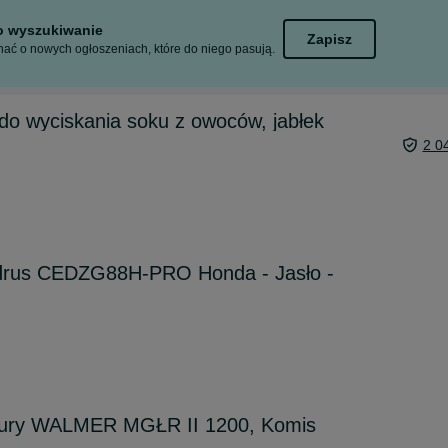
to wyszukiwanie
Zapisz
ać o nowych ogłoszeniach, które do niego pasują.
do wyciskania soku z owoców, jabłek
2 0
drus CEDZG88H-PRO Honda - Jasło -
zury WALMER MGŁR II 1200, Komis