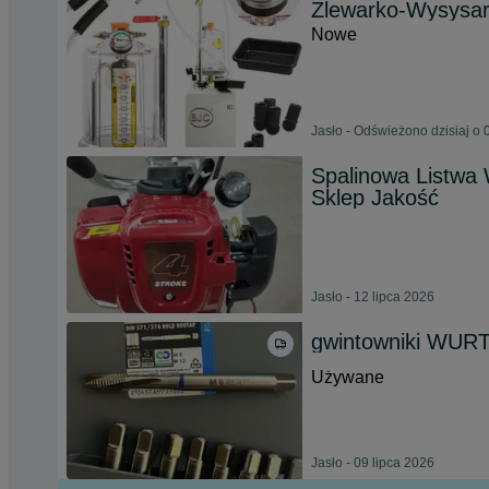
Zlewarko-Wysysa
Nowe
Jasło - Odświeżono dzisiaj o 
Spalinowa Listwa 
Sklep Jakość
Jasło - 12 lipca 2026
gwintowniki WUR
Używane
Jasło - 09 lipca 2026