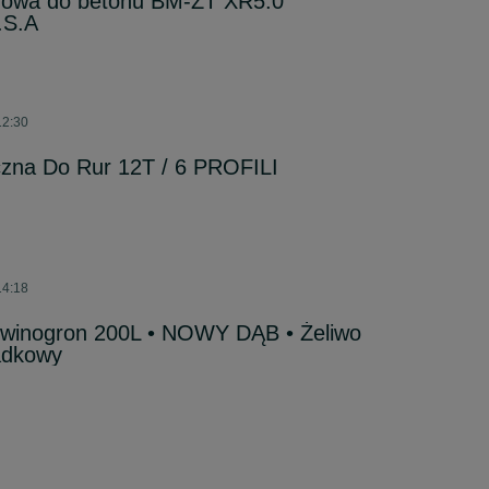
inowa do betonu BM-ZT XR5.0
.S.A
12:30
czna Do Rur 12T / 6 PROFILI
14:18
winogron 200L • NOWY DĄB • Żeliwo
adkowy