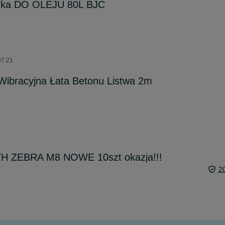
rka DO OLEJU 80L BJC
07:21
Wibracyjna Łata Betonu Listwa 2m
TH ZEBRA M8 NOWE 10szt okazja!!!
2