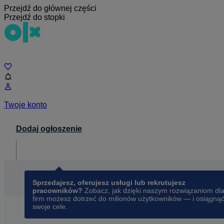
Przejdź do głównej części
Przejdź do stopki
Czat
Twoje konto
Dodaj ogłoszenie
Dla biznesu
opens in a new tab
Sprzedajesz, oferujesz usługi lub rekrutujesz
pracowników?
Zobacz, jak dzięki naszym rozwiązaniom dl
firm możesz dotrzeć do milionów użytkowników — i osiągną
swoje cele.