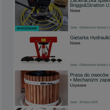
Zacieraczka spal
Briggs&Stratton U
Nowe
Jasło - Odświeżono dzisiaj o 
WYRÓŻNIONE
Giętarka Hydrauli
Nowe
Jasło - Odświeżono dzisiaj o 
Prasa do owoców 
• Mechanizm zap
Używane
Jasło - 20 lipca 2026