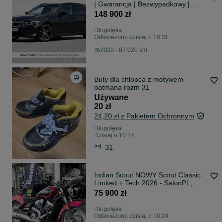
| Gwarancja | Bezwypadkowy |
FVAT23% |
148 900 zł
Długołęka
Odświeżono dzisiaj o 10:31
2022 - 87 020 km
Buty dla chlopca z motywem
batmana rozm 31
Używane
20 zł
24,20 zł z Pakietem Ochronnym
Długołęka
Dzisiaj o 10:27
31
Indian Scout NOWY Scout Classic
Limited + Tech 2026 - SalonPL,
FVat23, Gwarancja
75 900 zł
Długołęka
Odświeżono dzisiaj o 10:24