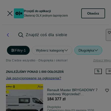
Przejdź do aplikacji
Otwórz
Otwieraj OLX jednym tapnięciem
Znajdź coś dla siebie
Filtry
·
1
Wybierz kategorię
Długołęka
Dla Ciebie wszystko - Długołęka i okolice!
Zobacz Więc
ZNALEŹLIŚMY
PONAD
1 000 OGŁOSZEŃ
Jak pozycjonowane są ogłoszenia?
Renault Master BRYGADOWY 7
osobowy Wyprzedaż!
BRYGADOWY L3H2 150km Od
184 377 zł
Ręki !!!
Długołęka
Odświeżono dnia 03 sierpnia 2026