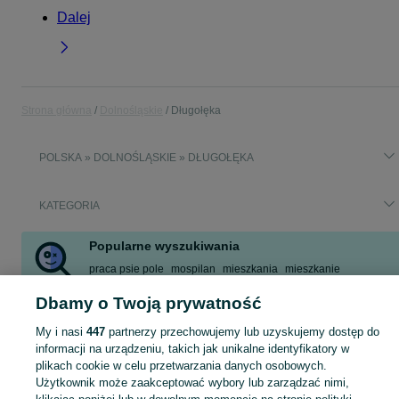
Dalej
Strona główna
Dolnośląskie
Długołęka
POLSKA » DOLNOŚLĄSKIE » DŁUGOŁĘKA
KATEGORIA
Popularne wyszukiwania
praca psie pole
mospilan
mieszkania
mieszkanie
kołamercedes w210
blizniak
lokal
kamienie
Dbamy o Twoją prywatność
Zobacz Więcej
My i nasi
447
partnerzy przechowujemy lub uzyskujemy dostęp do
informacji na urządzeniu, takich jak unikalne identyfikatory w
Skorzystaj z największego serwisu ogłoszeniowego - Długołęka i okolice! Kupuj to, czego pragniesz i sprzedawaj to, czego już nie potrzebujesz!
Zobacz Więc
plikach cookie w celu przetwarzania danych osobowych.
Użytkownik może zaakceptować wybory lub zarządzać nimi,