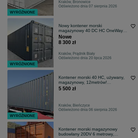
Kraków, Bronowice
Odświeżono dnia 07 sierpnia 2026
WYRÓŻNIONE
Nowy kontener morski
magazynowy 40 DC HC OneWay |
Duży wybór | Od ręki
Nowe
8 300 zł
Kraków, Prądnik Biały
Odświeżono dnia 20 lipca 2026
WYRÓŻNIONE
Kontener morski 40 HC, używany,
magazynowy, 12metrów!
Podwyższany
5 500 zł
Kraków, Bieńczyce
Odświeżono dnia 06 sierpnia 2026
WYRÓŻNIONE
Kontener morski magazynowy
budowlany 20DV 6 metrowy,