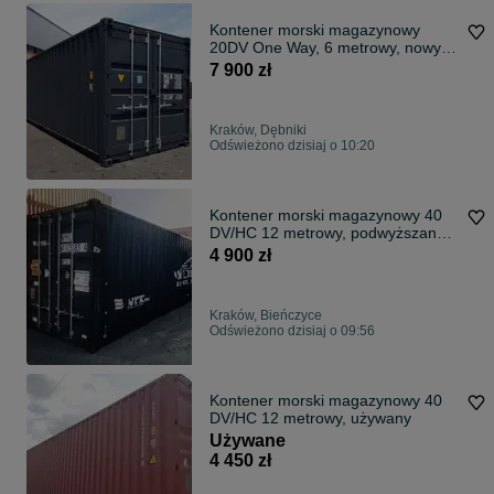
Kontener morski magazynowy
20DV One Way, 6 metrowy, nowy,
kolory!
7 900 zł
Kraków, Dębniki
Odświeżono dzisiaj o 10:20
Kontener morski magazynowy 40
DV/HC 12 metrowy, podwyższany +
transport
4 900 zł
Kraków, Bieńczyce
Odświeżono dzisiaj o 09:56
Kontener morski magazynowy 40
DV/HC 12 metrowy, używany
Używane
4 450 zł