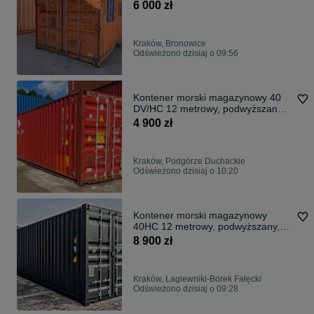
transport HDS, lok Kraków!
6 000 zł
Kraków, Bronowice
Odświeżono dzisiaj o 09:56
Kontener morski magazynowy 40
DV/HC 12 metrowy, podwyższany +
transport
4 900 zł
Kraków, Podgórze Duchackie
Odświeżono dzisiaj o 10:20
Kontener morski magazynowy
40HC 12 metrowy, podwyższany,
nowy, kolory!
8 900 zł
Kraków, Łagiewniki-Borek Fałęcki
Odświeżono dzisiaj o 09:28