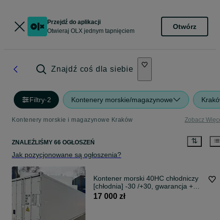
Przejdź do aplikacji
Otwórz
Otwieraj OLX jednym tapnięciem
Znajdź coś dla siebie
Filtry
·
2
Kontenery morskie/magazynowe
Krak
Kontenery morskie i magazynowe Kraków
Zobacz Więc
ZNALEŹLIŚMY 66 OGŁOSZEŃ
Jak pozycjonowane są ogłoszenia?
Kontener morski 40HC chłodniczy
[chłodnia] -30 /+30, gwarancja +
serwis!
17 000 zł