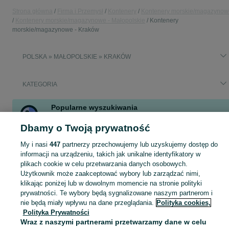
Strona główna
Firma i Przemysł
Kontenery
Kontenery morskie/magazynow
Kontenery morskie/magazynowe - Małopolskie
Kontenery
morskie/magazynowe - Kraków
POLSKA » MAŁOPOLSKIE » KRAKÓW
KATEGORIA
Popularne wyszukiwania
kontener morski
kontener morski 20
Dbamy o Twoją prywatność
magazyn do przechowywania
My i nasi
447
partnerzy przechowujemy lub uzyskujemy dostęp do
informacji na urządzeniu, takich jak unikalne identyfikatory w
Zobacz Więc
Sprzedaż kontenerów morskich i magazynowych Kraków ▶️ Nowe i używane ✅ Szeroki wybór w atrakcyjnych cenach ✌ Znajdź atrakcyjne oferty na OLX.pl!
plikach cookie w celu przetwarzania danych osobowych.
Użytkownik może zaakceptować wybory lub zarządzać nimi,
klikając poniżej lub w dowolnym momencie na stronie polityki
Mapa kategorii
prywatności. Te wybory będą sygnalizowane naszym partnerom i
Mapa miejscowości
nie będą miały wpływu na dane przeglądania.
Polityka cookies,
Polityka Prywatności
Mapa ministron
Wraz z naszymi partnerami przetwarzamy dane w celu
Popularne wyszukiwania