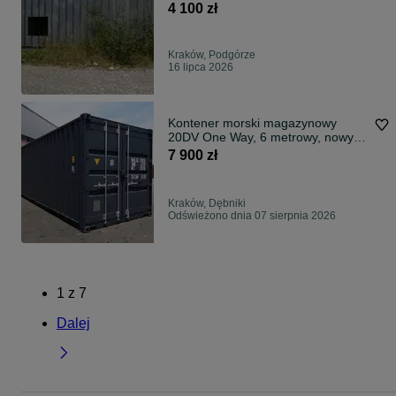
4 100 zł
Kraków, Podgórze
16 lipca 2026
Kontener morski magazynowy
20DV One Way, 6 metrowy, nowy,
kolory!
7 900 zł
Kraków, Dębniki
Odświeżono dnia 07 sierpnia 2026
1
z
7
Dalej