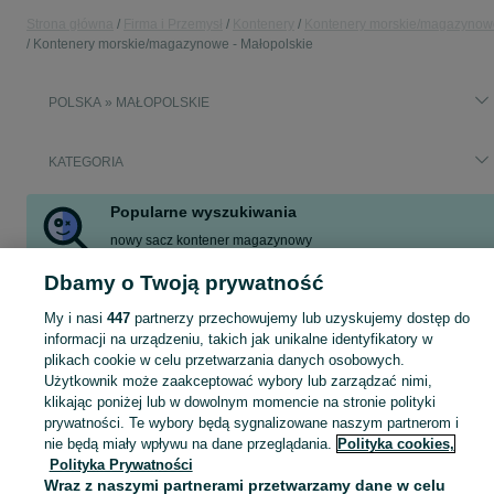
Strona główna
Firma i Przemysł
Kontenery
Kontenery morskie/magazynow
Kontenery morskie/magazynowe - Małopolskie
POLSKA » MAŁOPOLSKIE
KATEGORIA
Popularne wyszukiwania
nowy sacz kontener magazynowy
magazyn do przechowywania
kontenery morskie
Dbamy o Twoją prywatność
kontener morski
kontener
kontener morski 20
My i nasi
447
partnerzy przechowujemy lub uzyskujemy dostęp do
informacji na urządzeniu, takich jak unikalne identyfikatory w
Zobacz Więc
Sprzedaż kontenerów morskich i magazynowych Małopolskie ▶️ Nowe i używane ✅ Szeroki wybór w atrakcyjnych cenach ✌ Znajdź atrakcyjne oferty na OLX.pl!
plikach cookie w celu przetwarzania danych osobowych.
Użytkownik może zaakceptować wybory lub zarządzać nimi,
klikając poniżej lub w dowolnym momencie na stronie polityki
Mapa kategorii
prywatności. Te wybory będą sygnalizowane naszym partnerom i
Mapa miejscowości
nie będą miały wpływu na dane przeglądania.
Polityka cookies,
Polityka Prywatności
Mapa ministron
Wraz z naszymi partnerami przetwarzamy dane w celu