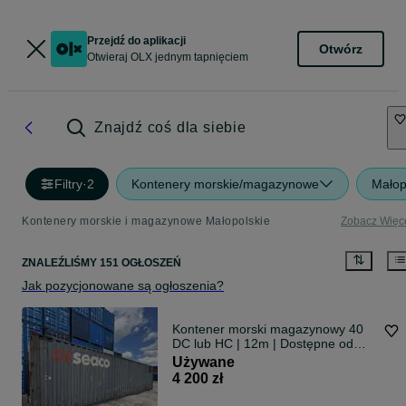
Przejdź do aplikacji
Otwórz
Otwieraj OLX jednym tapnięciem
Znajdź coś dla siebie
Filtry
·
2
Kontenery morskie/magazynowe
Małop
Kontenery morskie i magazynowe Małopolskie
Zobacz Więc
ZNALEŹLIŚMY 151 OGŁOSZEŃ
Jak pozycjonowane są ogłoszenia?
Kontener morski magazynowy 40
DC lub HC | 12m | Dostępne od
ręki! |
Używane
4 200 zł