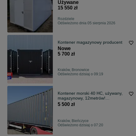
Używane
15 550 zł
Rozdziele
Odświeżono dnia 05 sierpnia 2026
Kontener magazynowy producent
Nowe
5 700 zł
Kraków, Bronowice
Odświeżono dzisiaj o 09:19
Kontener morski 40 HC, używany,
magazynowy, 12metrów!
Podwyższany
5 500 zł
Kraków, Bieńczyce
Odświeżono dzisiaj o 07:20