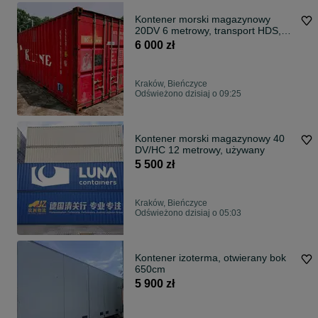
Kontener morski magazynowy
20DV 6 metrowy, transport HDS,
lok Kraków!
6 000 zł
Kraków, Bieńczyce
Odświeżono dzisiaj o 09:25
Kontener morski magazynowy 40
DV/HC 12 metrowy, używany
5 500 zł
Kraków, Bieńczyce
Odświeżono dzisiaj o 05:03
Kontener izoterma, otwierany bok
650cm
5 900 zł