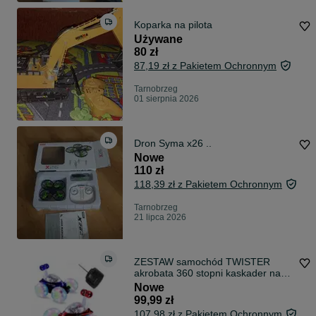
Koparka na pilota
Używane
80 zł
87,19 zł z Pakietem Ochronnym
Tarnobrzeg
01 sierpnia 2026
Dron Syma x26 ..
Nowe
110 zł
118,39 zł z Pakietem Ochronnym
Tarnobrzeg
21 lipca 2026
ZESTAW samochód TWISTER
akrobata 360 stopni kaskader na
pilota auto
Nowe
99,99 zł
107,98 zł z Pakietem Ochronnym