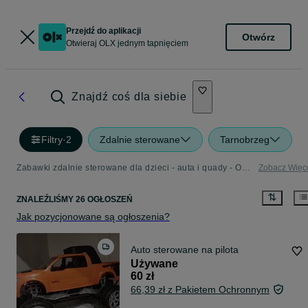
Przejdź do aplikacji
Otwórz
Otwieraj OLX jednym tapnięciem
Znajdź coś dla siebie
Filtry
·
2
Zdalnie sterowane
Tarnobrzeg
Zabawki zdalnie sterowane dla dzieci - auta i quady - OLX.pl
Zobacz Więc
ZNALEŹLIŚMY 26 OGŁOSZEŃ
Jak pozycjonowane są ogłoszenia?
Auto sterowane na pilota
Używane
60 zł
66,39 zł z Pakietem Ochronnym