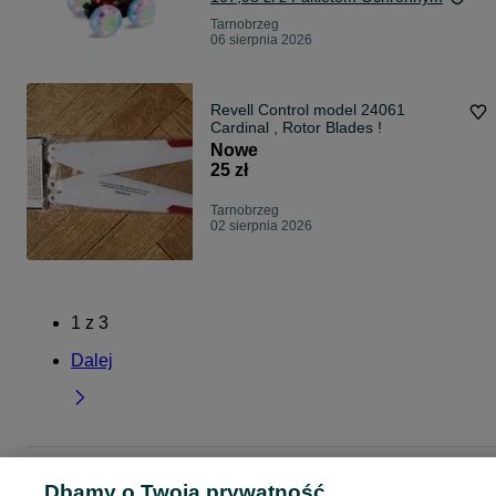
Tarnobrzeg
06 sierpnia 2026
Revell Control model 24061
Cardinal , Rotor Blades !
Nowe
25 zł
Tarnobrzeg
02 sierpnia 2026
1
z
3
Dalej
Strona główna
Dla Dzieci
Zabawki
Zdalnie sterowane
Zdalnie sterowane 
Dbamy o Twoją prywatność