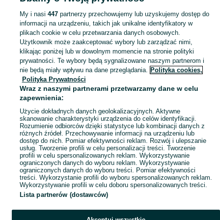
Podkarpackie
Zdalnie sterowane - Tarnobrzeg
My i nasi
447
partnerzy przechowujemy lub uzyskujemy dostęp do
informacji na urządzeniu, takich jak unikalne identyfikatory w
KATEGORIA
plikach cookie w celu przetwarzania danych osobowych.
Użytkownik może zaakceptować wybory lub zarządzać nimi,
domek ogrodowy dla dzieci
,
basen z kulkami
,
zabawki ogrodowe
,
Zobacz Więc
zabawki mu
klikając poniżej lub w dowolnym momencie na stronie polityki
prywatności. Te wybory będą sygnalizowane naszym partnerom i
nie będą miały wpływu na dane przeglądania.
Polityka cookies,
Mapa kategorii
Polityka Prywatności
Mapa miejscowości
Wraz z naszymi partnerami przetwarzamy dane w celu
zapewnienia:
Mapa ministron
Użycie dokładnych danych geolokalizacyjnych. Aktywne
Popularne wyszukiwania
skanowanie charakterystyki urządzenia do celów identyfikacji.
Rozumienie odbiorców dzięki statystyce lub kombinacji danych z
różnych źródeł. Przechowywanie informacji na urządzeniu lub
dostęp do nich. Pomiar efektywności reklam. Rozwój i ulepszanie
usług. Tworzenie profili w celu personalizacji treści. Tworzenie
profili w celu spersonalizowanych reklam. Wykorzystywanie
ograniczonych danych do wyboru reklam. Wykorzystywanie
ograniczonych danych do wyboru treści. Pomiar efektywności
treści. Wykorzystanie profili do wyboru spersonalizowanych reklam.
Wykorzystywanie profili w celu doboru spersonalizowanych treści.
Lista partnerów (dostawców)
Akceptuj wszystkie