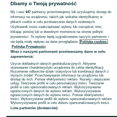
Dbamy o Twoją prywatność
- Wielkopolskie
Zabawki plastyczne - Września
My i nasi
447
partnerzy przechowujemy lub uzyskujemy dostęp do
informacji na urządzeniu, takich jak unikalne identyfikatory w
KATEGORIA
plikach cookie w celu przetwarzania danych osobowych.
Użytkownik może zaakceptować wybory lub zarządzać nimi,
domek ogrodowy dla dzieci
,
basen z kulkami
,
zabawki ogrodowe
,
Zobacz Więc
zabawki mu
klikając poniżej lub w dowolnym momencie na stronie polityki
prywatności. Te wybory będą sygnalizowane naszym partnerom i
nie będą miały wpływu na dane przeglądania.
Polityka cookies,
Mapa kategorii
Polityka Prywatności
Mapa miejscowości
Wraz z naszymi partnerami przetwarzamy dane w celu
zapewnienia:
Mapa ministron
Użycie dokładnych danych geolokalizacyjnych. Aktywne
Popularne wyszukiwania
skanowanie charakterystyki urządzenia do celów identyfikacji.
Rozumienie odbiorców dzięki statystyce lub kombinacji danych z
różnych źródeł. Przechowywanie informacji na urządzeniu lub
dostęp do nich. Pomiar efektywności reklam. Rozwój i ulepszanie
usług. Tworzenie profili w celu personalizacji treści. Tworzenie
profili w celu spersonalizowanych reklam. Wykorzystywanie
ograniczonych danych do wyboru reklam. Wykorzystywanie
ograniczonych danych do wyboru treści. Pomiar efektywności
treści. Wykorzystanie profili do wyboru spersonalizowanych reklam.
Wykorzystywanie profili w celu doboru spersonalizowanych treści.
Lista partnerów (dostawców)