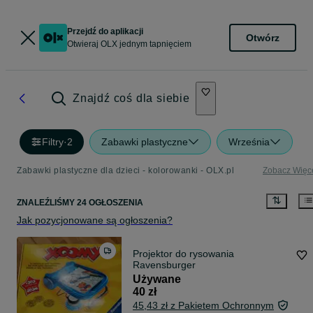
Przejdź do aplikacji
Otwórz
Otwieraj OLX jednym tapnięciem
Znajdź coś dla siebie
Filtry
·
2
Zabawki plastyczne
Września
Zabawki plastyczne dla dzieci - kolorowanki - OLX.pl
Zobacz Więc
ZNALEŹLIŚMY 24 OGŁOSZENIA
Jak pozycjonowane są ogłoszenia?
Projektor do rysowania
Ravensburger
Używane
40 zł
45,43 zł z Pakietem Ochronnym