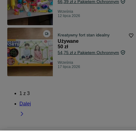
66,39 zł z Pakietem Ochronnym
Września
12 lipca 2026
Kreatywny fort stan idealny
Używane
50 zł
54,75 zł z Pakietem Ochronnym
Września
17 lipca 2026
1
z
3
Dalej
Strona główna
Dla Dzieci
Zabawki
Zabawki plastyczne
Zabawki plastycz