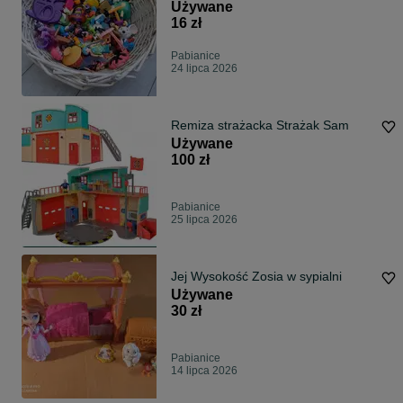
my little pony stickeez
Używane
16 zł
Pabianice
24 lipca 2026
Remiza strażacka Strażak Sam
Używane
100 zł
Pabianice
25 lipca 2026
Jej Wysokość Zosia w sypialni
Używane
30 zł
Pabianice
14 lipca 2026