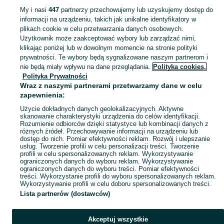
My i nasi
447
partnerzy przechowujemy lub uzyskujemy dostęp do
informacji na urządzeniu, takich jak unikalne identyfikatory w
KATEGORIA
plikach cookie w celu przetwarzania danych osobowych.
Użytkownik może zaakceptować wybory lub zarządzać nimi,
domek ogrodowy dla dzieci
,
basen z kulkami
,
zabawki ogrodowe
,
Zobacz Więc
zabawki mu
klikając poniżej lub w dowolnym momencie na stronie polityki
prywatności. Te wybory będą sygnalizowane naszym partnerom i
nie będą miały wpływu na dane przeglądania.
Polityka cookies,
Mapa kategorii
Polityka Prywatności
Mapa miejscowości
Wraz z naszymi partnerami przetwarzamy dane w celu
zapewnienia:
Mapa ministron
Użycie dokładnych danych geolokalizacyjnych. Aktywne
Popularne wyszukiwania
skanowanie charakterystyki urządzenia do celów identyfikacji.
Rozumienie odbiorców dzięki statystyce lub kombinacji danych z
różnych źródeł. Przechowywanie informacji na urządzeniu lub
dostęp do nich. Pomiar efektywności reklam. Rozwój i ulepszanie
usług. Tworzenie profili w celu personalizacji treści. Tworzenie
profili w celu spersonalizowanych reklam. Wykorzystywanie
ograniczonych danych do wyboru reklam. Wykorzystywanie
ograniczonych danych do wyboru treści. Pomiar efektywności
treści. Wykorzystanie profili do wyboru spersonalizowanych reklam.
Wykorzystywanie profili w celu doboru spersonalizowanych treści.
Lista partnerów (dostawców)
Akceptuj wszystkie