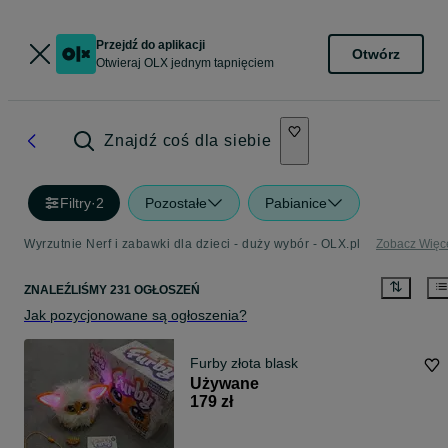
Przejdź do aplikacji
Otwórz
Otwieraj OLX jednym tapnięciem
Znajdź coś dla siebie
Filtry
·
2
Pozostałe
Pabianice
Wyrzutnie Nerf i zabawki dla dzieci - duży wybór - OLX.pl
Zobacz Więc
ZNALEŹLIŚMY 231 OGŁOSZEŃ
Jak pozycjonowane są ogłoszenia?
Furby złota blask
Używane
179 zł