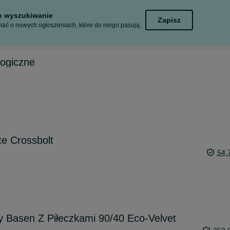
to wyszukiwanie
Zapisz
ać o nowych ogłoszeniach, które do niego pasują.
logiczne
te Crossbolt
54,
 Basen Z Piłeczkami 90/40 Eco-Velvet