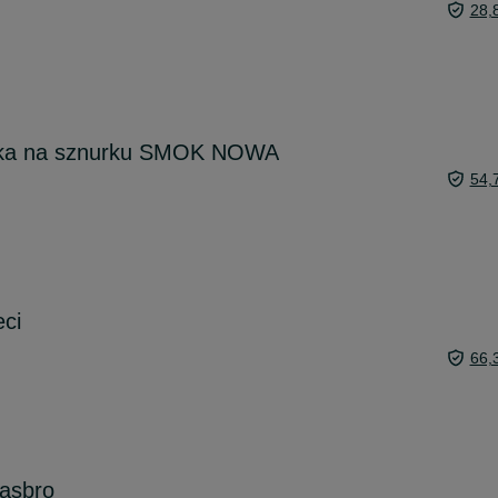
28,
wka na sznurku SMOK NOWA
54,
eci
66,
hasbro