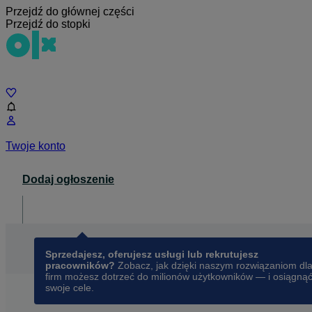
Przejdź do głównej części
Przejdź do stopki
Czat
Twoje konto
Dodaj ogłoszenie
Dla biznesu
opens in a new tab
Sprzedajesz, oferujesz usługi lub rekrutujesz
pracowników?
Zobacz, jak dzięki naszym rozwiązaniom dl
firm możesz dotrzeć do milionów użytkowników — i osiągną
swoje cele.