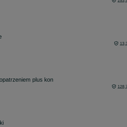
253,
e
13,
aopatrzeniem plus kon
128,
ki