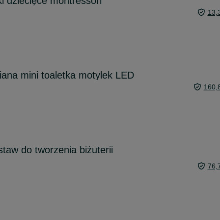
 dziecięce montressori
13,
na mini toaletka motylek LED
160,
estaw do tworzenia biżuterii
76,