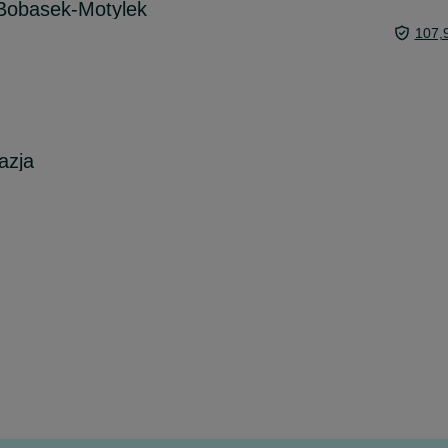
Bobasek-Motylek
107,
azja