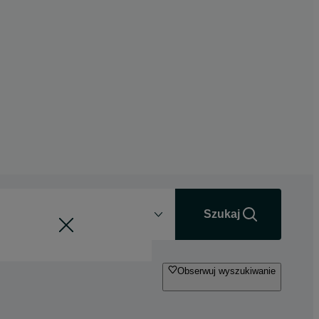
Odległość
+0 km
Szukaj
Obserwuj wyszukiwanie