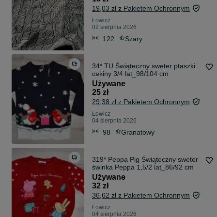
19,03 zł z Pakietem Ochronnym
Łowicz
02 sierpnia 2026
122
Szary
34* TU Świąteczny sweter ptaszki
cekiny 3/4 lat_98/104 cm
Używane
25 zł
29,38 zł z Pakietem Ochronnym
Łowicz
04 sierpnia 2026
98
Granatowy
319* Peppa Pig Świąteczny sweter
świnka Peppa 1,5/2 lat_86/92 cm
Używane
32 zł
36,62 zł z Pakietem Ochronnym
Łowicz
04 sierpnia 2026