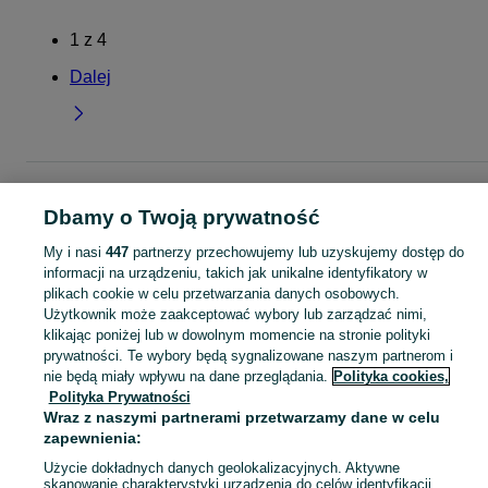
1
z
4
Dalej
Strona główna
Dla Dzieci
Ubranka dla dziewczynek
Swetry
Swetry -
Łódzkie
Swetry - Łowicz
Dbamy o Twoją prywatność
My i nasi
447
partnerzy przechowujemy lub uzyskujemy dostęp do
KATEGORIA
informacji na urządzeniu, takich jak unikalne identyfikatory w
plikach cookie w celu przetwarzania danych osobowych.
Użytkownik może zaakceptować wybory lub zarządzać nimi,
garnitur dla dziewczynki
,
spodnie dzwony dla dziewczynki
,
strój gimnastyczny
Zobacz Więc
klikając poniżej lub w dowolnym momencie na stronie polityki
prywatności. Te wybory będą sygnalizowane naszym partnerom i
Mapa kategorii
nie będą miały wpływu na dane przeglądania.
Polityka cookies,
Polityka Prywatności
Mapa miejscowości
Wraz z naszymi partnerami przetwarzamy dane w celu
Mapa ministron
zapewnienia:
Popularne wyszukiwania
Użycie dokładnych danych geolokalizacyjnych. Aktywne
skanowanie charakterystyki urządzenia do celów identyfikacji.