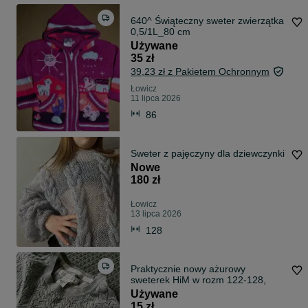
640^ Świąteczny sweter zwierzątka
0,5/1L_80 cm
Używane
35 zł
39,23 zł z Pakietem Ochronnym
Łowicz
11 lipca 2026
86
Sweter z pajęczyny dla dziewczynki
Nowe
180 zł
Łowicz
13 lipca 2026
128
Praktycznie nowy ażurowy
sweterek HiM w rozm 122-128,
Używane
15 zł