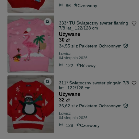
86
Czerwony
333* TU Świąteczny sweter flaming
7/8 lat_ 122/128 cm
Używane
30 zł
34,55 zł z Pakietem Ochronnym
Łowicz
04 sierpnia 2026
122
Różowy
311* Świąteczny sweter pingwin 7/8
lat_ 122/128 cm
Używane
32 zł
36,62 zł z Pakietem Ochronnym
Łowicz
04 sierpnia 2026
128
Czerwony