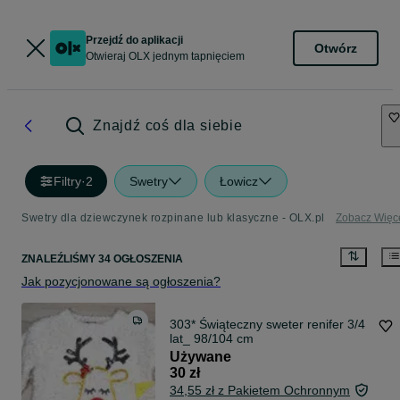
Przejdź do aplikacji
Otwórz
Otwieraj OLX jednym tapnięciem
Znajdź coś dla siebie
Filtry
·
2
Swetry
Łowicz
Swetry dla dziewczynek rozpinane lub klasyczne - OLX.pl
Zobacz Więc
ZNALEŹLIŚMY 34 OGŁOSZENIA
Jak pozycjonowane są ogłoszenia?
303* Świąteczny sweter renifer 3/4
lat_ 98/104 cm
Używane
30 zł
34,55 zł z Pakietem Ochronnym