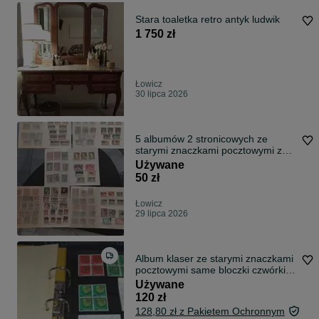
Stara toaletka retro antyk ludwik
1 750 zł
Łowicz
30 lipca 2026
5 albumów 2 stronicowych ze
starymi znaczkami pocztowymi z
Portugalii
Używane
50 zł
Łowicz
29 lipca 2026
Album klaser ze starymi znaczkami
pocztowymi same bloczki czwórki
oto ze świata
Używane
120 zł
128,80 zł z Pakietem Ochronnym