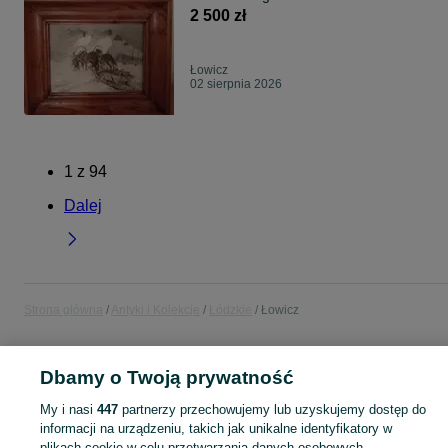
2 500 zł
Łowicz
02 sierpnia 2026
1
z
94
Dalej
Strona główna
Antyki i Kolekcje
Łódzkie
Łowicz
ANTYKI I KOLEKCJE
Dbamy o Twoją prywatność
My i nasi
447
partnerzy przechowujemy lub uzyskujemy dostęp do
KATEGORIA
informacji na urządzeniu, takich jak unikalne identyfikatory w
plikach cookie w celu przetwarzania danych osobowych.