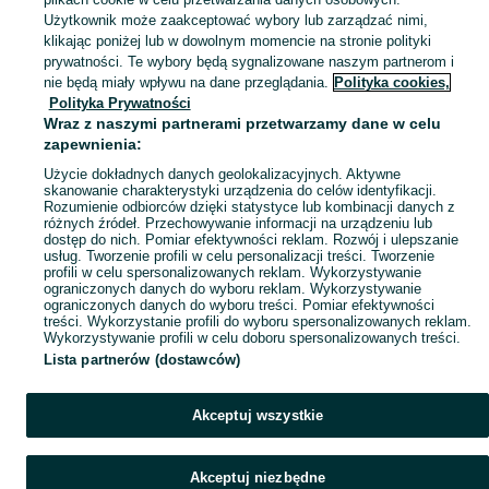
Antyki i przedmioty kolekcjonerskie na OLX – odkryj wyjątkowe oferty antyków i rzadkich przedmiotów. Sprawdź unikalne kolekcje! Łowicz i okolice.
Zobacz Więc
Użytkownik może zaakceptować wybory lub zarządzać nimi,
klikając poniżej lub w dowolnym momencie na stronie polityki
prywatności. Te wybory będą sygnalizowane naszym partnerom i
Mapa kategorii
nie będą miały wpływu na dane przeglądania.
Polityka cookies,
Mapa miejscowości
Polityka Prywatności
Wraz z naszymi partnerami przetwarzamy dane w celu
Mapa ministron
zapewnienia:
Popularne wyszukiwania
Użycie dokładnych danych geolokalizacyjnych. Aktywne
skanowanie charakterystyki urządzenia do celów identyfikacji.
Rozumienie odbiorców dzięki statystyce lub kombinacji danych z
różnych źródeł. Przechowywanie informacji na urządzeniu lub
dostęp do nich. Pomiar efektywności reklam. Rozwój i ulepszanie
usług. Tworzenie profili w celu personalizacji treści. Tworzenie
profili w celu spersonalizowanych reklam. Wykorzystywanie
ograniczonych danych do wyboru reklam. Wykorzystywanie
ograniczonych danych do wyboru treści. Pomiar efektywności
treści. Wykorzystanie profili do wyboru spersonalizowanych reklam.
Wykorzystywanie profili w celu doboru spersonalizowanych treści.
Lista partnerów (dostawców)
Akceptuj wszystkie
Akceptuj niezbędne