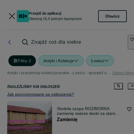
Przejdź do aplikacji
Otwórz
Otwieraj OLX jednym tapnięciem
Znajdź coś dla siebie
Filtry
·
2
Antyki i Kolekcje
Łowicz
Antyki i przedmioty kolekcjonerskie - Łowicz - sprawdź ogłoszenia w Twojej okolicy
Zobacz Więc
ZNALEŹLIŚMY 938 OGŁOSZEŃ
Jak pozycjonowane są ogłoszenia?
Stodoła szopa ROZBIORKA
zamienię świeże deski za stare
deski
Zamienię