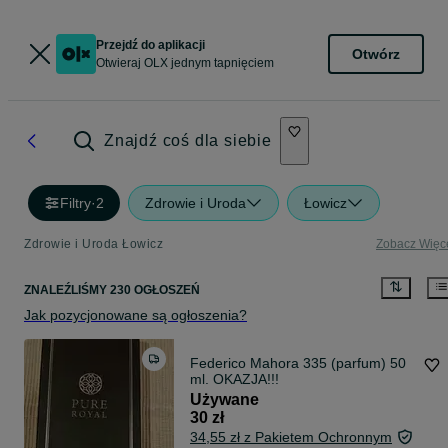
Przejdź do aplikacji
Otwórz
Otwieraj OLX jednym tapnięciem
Znajdź coś dla siebie
Filtry
·
2
Zdrowie i Uroda
Łowicz
Zdrowie i Uroda Łowicz
Zobacz Więc
ZNALEŹLIŚMY 230 OGŁOSZEŃ
Jak pozycjonowane są ogłoszenia?
Federico Mahora 335 (parfum) 50
ml. OKAZJA!!!
Używane
30 zł
34,55 zł z Pakietem Ochronnym