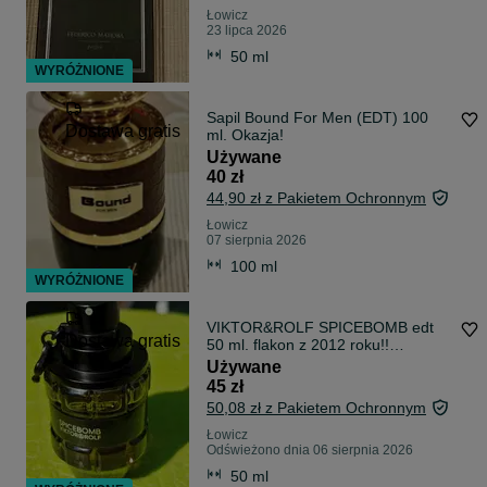
Łowicz
23 lipca 2026
50 ml
WYRÓŻNIONE
Sapil Bound For Men (EDT) 100
Dostawa gratis
ml. Okazja!
Używane
40 zł
44,90 zł z Pakietem Ochronnym
Łowicz
07 sierpnia 2026
100 ml
WYRÓŻNIONE
VIKTOR&ROLF SPICEBOMB edt
Dostawa gratis
50 ml. flakon z 2012 roku!!
OKAZJA!
Używane
45 zł
50,08 zł z Pakietem Ochronnym
Łowicz
Odświeżono dnia 06 sierpnia 2026
50 ml