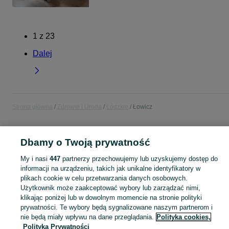
1
z
23
Dalej
Strona główna
Zdrowie i Uroda
Łódzkie
Łowicz
ZDROWIE I URODA
Dbamy o Twoją prywatność
My i nasi
447
partnerzy przechowujemy lub uzyskujemy dostęp do
KATEGORIA
informacji na urządzeniu, takich jak unikalne identyfikatory w
plikach cookie w celu przetwarzania danych osobowych.
Zobacz Więc
Sprzedaż produktów zdrowia i urody Łowicz ▶️ Kosmetyki, perfumy, sprzęt medyczny ✅ Nowe i używane w najlepszych cenach ☝ Znajdź ogłoszenia na OLX.pl!
Użytkownik może zaakceptować wybory lub zarządzać nimi,
klikając poniżej lub w dowolnym momencie na stronie polityki
prywatności. Te wybory będą sygnalizowane naszym partnerom i
Mapa kategorii
nie będą miały wpływu na dane przeglądania.
Polityka cookies,
Polityka Prywatności
Mapa miejscowości