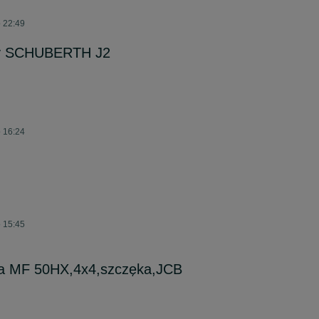
o 22:49
wy SCHUBERTH J2
o 16:24
o 15:45
ka MF 50HX,4x4,szczęka,JCB