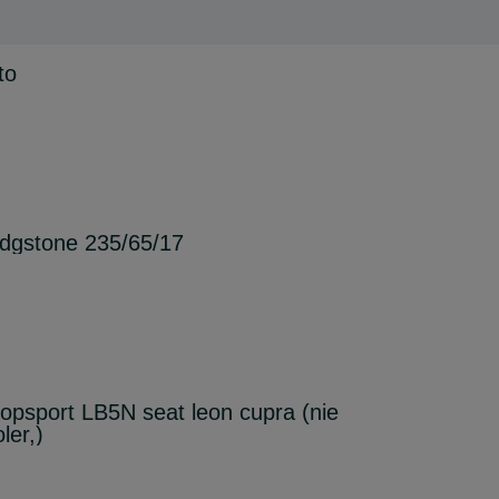
to
dgstone 235/65/17
topsport LB5N seat leon cupra (nie
ler,)