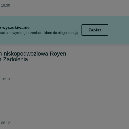
o 19:30
to wyszukiwanie
Zapisz
ać o nowych ogłoszeniach, które do niego pasują.
m niskopodwoziowa Royen
 Zadolenia
o 18:13
o 08:12