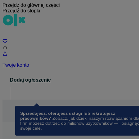
Przejdź do głównej części
Przejdź do stopki
Czat
Twoje konto
Dodaj ogłoszenie
Dla biznesu
opens in a new tab
Sprzedajesz, oferujesz usługi lub rekrutujesz
pracowników?
Zobacz, jak dzięki naszym rozwiązaniom dl
firm możesz dotrzeć do milionów użytkowników — i osiągną
swoje cele.