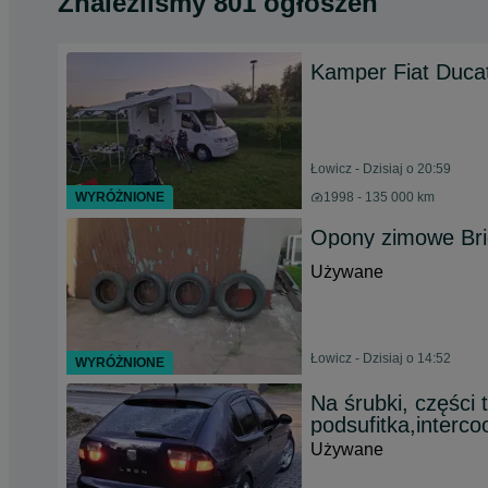
Znaleźliśmy 801 ogłoszeń
Kamper Fiat Duca
Łowicz - Dzisiaj o 20:59
WYRÓŻNIONE
1998 - 135 000 km
Opony zimowe Bri
Używane
Łowicz - Dzisiaj o 14:52
WYRÓŻNIONE
Na śrubki, części 
podsufitka,intercoo
Używane