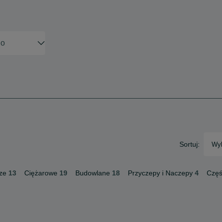
Sortuj:
Wyb
ze
13
Ciężarowe
19
Budowlane
18
Przyczepy i Naczepy
4
Częś