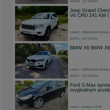
2013 - 117 500 km
Jeep Grand Chero
V6 CRD 241 KM | O
Łowicz - Odświeżono dzisiaj 
2011 - 212 100 km
BMW X6 BMW X6 s
Łowicz - Odświeżono dzisiaj 
2017 - 197 000 km
Ford S-Max spro
oryginalnym prze
Łowicz - Dzisiaj o 19:40