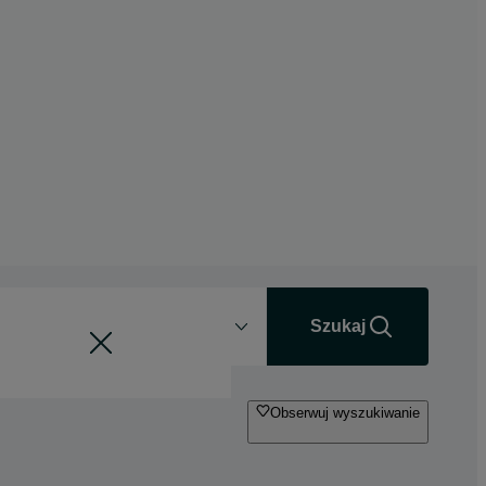
Odległość
+0 km
Szukaj
Obserwuj wyszukiwanie