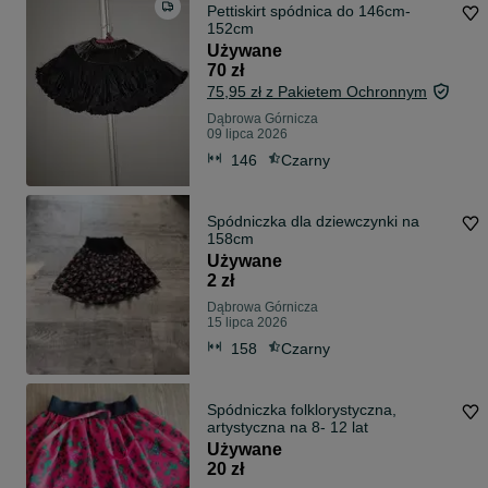
Pettiskirt spódnica do 146cm-
152cm
Używane
70 zł
75,95 zł z Pakietem Ochronnym
Dąbrowa Górnicza
09 lipca 2026
146
Czarny
Spódniczka dla dziewczynki na
158cm
Używane
2 zł
Dąbrowa Górnicza
15 lipca 2026
158
Czarny
Spódniczka folklorystyczna,
artystyczna na 8- 12 lat
Używane
20 zł