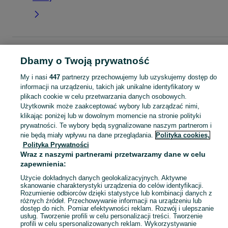
Strona główna
Dla Dzieci
Ubranka dla dziewczynek
Spódniczki
Spódnicz
Dbamy o Twoją prywatność
- Śląskie
Spódniczki - Dąbrowa Górnicza
My i nasi
447
partnerzy przechowujemy lub uzyskujemy dostęp do
informacji na urządzeniu, takich jak unikalne identyfikatory w
KATEGORIA
plikach cookie w celu przetwarzania danych osobowych.
Użytkownik może zaakceptować wybory lub zarządzać nimi,
garnitur dla dziewczynki
,
spodnie dzwony dla dziewczynki
,
strój gimnastyczny
Zobacz Więc
klikając poniżej lub w dowolnym momencie na stronie polityki
prywatności. Te wybory będą sygnalizowane naszym partnerom i
nie będą miały wpływu na dane przeglądania.
Polityka cookies,
Mapa kategorii
Polityka Prywatności
Mapa miejscowości
Wraz z naszymi partnerami przetwarzamy dane w celu
Mapa ministron
zapewnienia:
Popularne wyszukiwania
Użycie dokładnych danych geolokalizacyjnych. Aktywne
skanowanie charakterystyki urządzenia do celów identyfikacji.
Rozumienie odbiorców dzięki statystyce lub kombinacji danych z
różnych źródeł. Przechowywanie informacji na urządzeniu lub
dostęp do nich. Pomiar efektywności reklam. Rozwój i ulepszanie
usług. Tworzenie profili w celu personalizacji treści. Tworzenie
profili w celu spersonalizowanych reklam. Wykorzystywanie