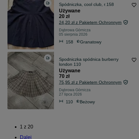
Spódniczka, cool club, r.158
Używane
20 zł
24,20 zł z Pakietem Ochronnym
Dąbrowa Górnicza
05 sierpnia 2026
158
Granatowy
Spodniczka spódnica burberry
london 110
Używane
70 zł
75,95 zł z Pakietem Ochronnym
Dąbrowa Górnicza
27 lipca 2026
110
Beżowy
1
z
20
Dalej