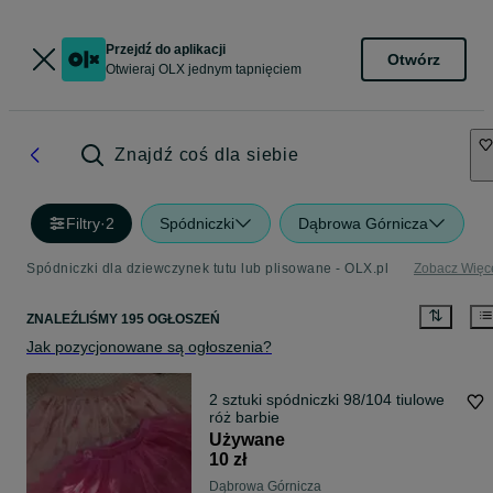
Przejdź do aplikacji
Otwórz
Otwieraj OLX jednym tapnięciem
Znajdź coś dla siebie
Filtry
·
2
Spódniczki
Dąbrowa Górnicza
Spódniczki dla dziewczynek tutu lub plisowane - OLX.pl
Zobacz Więc
ZNALEŹLIŚMY 195 OGŁOSZEŃ
Jak pozycjonowane są ogłoszenia?
2 sztuki spódniczki 98/104 tiulowe
róż barbie
Używane
10 zł
Dąbrowa Górnicza