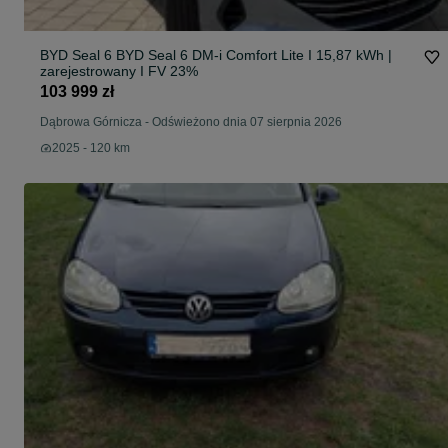
BYD Seal 6 BYD Seal 6 DM-i Comfort Lite I 15,87 kWh |
zarejestrowany I FV 23%
103 999 zł
Dąbrowa Górnicza
-
Odświeżono dnia 07 sierpnia 2026
2025 - 120 km