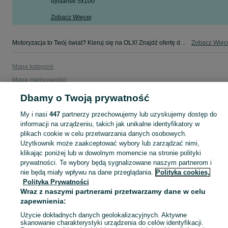
dystanse 5x100
Zobacz Więcej
Motoryzacja to Twój świat? Kieruj się na OLX! Znajdź ofertę dla siebie w kategorii Motoryzacja na OLX - Dąbrowa Górnicza i okolice!
Zobacz Więc
Mapa kategorii
Mapa miejscowości
Mapa ministron
Dbamy o Twoją prywatność
Popularne wyszukiwania
My i nasi
447
partnerzy przechowujemy lub uzyskujemy dostęp do
informacji na urządzeniu, takich jak unikalne identyfikatory w
plikach cookie w celu przetwarzania danych osobowych.
Użytkownik może zaakceptować wybory lub zarządzać nimi,
klikając poniżej lub w dowolnym momencie na stronie polityki
prywatności. Te wybory będą sygnalizowane naszym partnerom i
nie będą miały wpływu na dane przeglądania.
Polityka cookies,
Polityka Prywatności
Wraz z naszymi partnerami przetwarzamy dane w celu
zapewnienia:
Użycie dokładnych danych geolokalizacyjnych. Aktywne
skanowanie charakterystyki urządzenia do celów identyfikacji.