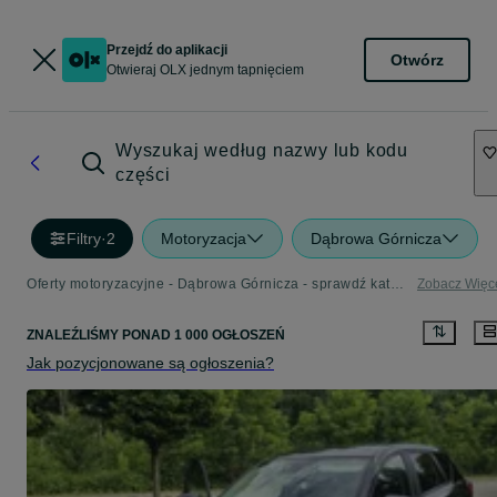
Przejdź do aplikacji
Otwórz
Otwieraj OLX jednym tapnięciem
Wyszukaj według nazwy lub kodu
części
Filtry
·
2
Motoryzacja
Dąbrowa Górnicza
Oferty motoryzacyjne - Dąbrowa Górnicza - sprawdź kategorię Motoryzacja
Zobacz Więc
ZNALEŹLIŚMY
PONAD
1 000 OGŁOSZEŃ
Jak pozycjonowane są ogłoszenia?