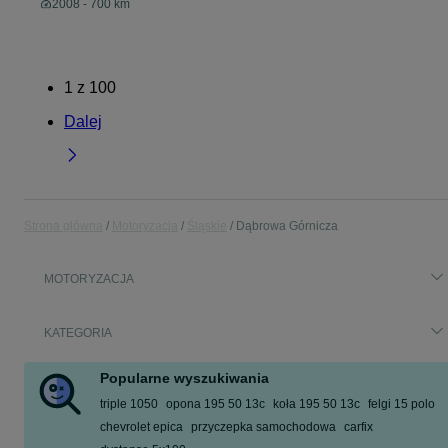
2008 - 700 km
1
z
100
Dalej
Strona główna
Motoryzacja
Śląskie
Dąbrowa Górnicza
MOTORYZACJA
KATEGORIA
Popularne wyszukiwania
triple 1050
opona 195 50 13c
koła 195 50 13c
felgi 15 polo
chevrolet epica
przyczepka samochodowa
carfix