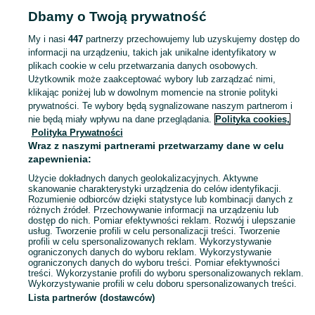
Dbamy o Twoją prywatność
Zobacz Więcej
My i nasi
447
partnerzy przechowujemy lub uzyskujemy dostęp do
informacji na urządzeniu, takich jak unikalne identyfikatory w
garnitur dla dziewczynki
,
spodnie dzwony dla dziewczynki
,
strój gimnastyczny
Zobacz Więc
plikach cookie w celu przetwarzania danych osobowych.
Użytkownik może zaakceptować wybory lub zarządzać nimi,
Mapa kategorii
klikając poniżej lub w dowolnym momencie na stronie polityki
prywatności. Te wybory będą sygnalizowane naszym partnerom i
Mapa miejscowości
nie będą miały wpływu na dane przeglądania.
Polityka cookies,
Mapa ministron
Polityka Prywatności
Wraz z naszymi partnerami przetwarzamy dane w celu
Popularne wyszukiwania
zapewnienia:
Użycie dokładnych danych geolokalizacyjnych. Aktywne
skanowanie charakterystyki urządzenia do celów identyfikacji.
Rozumienie odbiorców dzięki statystyce lub kombinacji danych z
różnych źródeł. Przechowywanie informacji na urządzeniu lub
dostęp do nich. Pomiar efektywności reklam. Rozwój i ulepszanie
usług. Tworzenie profili w celu personalizacji treści. Tworzenie
profili w celu spersonalizowanych reklam. Wykorzystywanie
ograniczonych danych do wyboru reklam. Wykorzystywanie
ograniczonych danych do wyboru treści. Pomiar efektywności
treści. Wykorzystanie profili do wyboru spersonalizowanych reklam.
Wykorzystywanie profili w celu doboru spersonalizowanych treści.
Lista partnerów (dostawców)