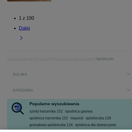
1
z
100
Dalej
Strona główna
Dla Dzieci
Ubranka dla dziewczynek
Spódniczki
POLSKA
KATEGORIA
Popularne wyszukiwania
szorty harcerska 152
spodnica galowa
spódnica harcerska 152
mayoral
spódniczka 128
granatowa spódniczka 134
spódnica dla dziewczynki
spódnica dla dziewczynki tiulowa