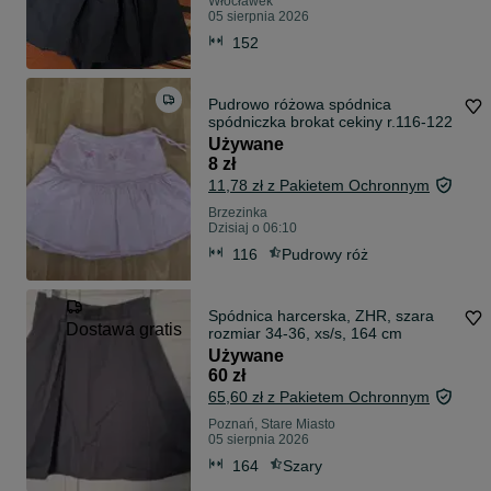
Włocławek
05 sierpnia 2026
152
Pudrowo różowa spódnica
spódniczka brokat cekiny r.116-122
Używane
8 zł
11,78 zł z Pakietem Ochronnym
Brzezinka
Dzisiaj o 06:10
116
Pudrowy róż
Spódnica harcerska, ZHR, szara
Dostawa gratis
rozmiar 34-36, xs/s, 164 cm
Używane
60 zł
65,60 zł z Pakietem Ochronnym
Poznań, Stare Miasto
05 sierpnia 2026
164
Szary