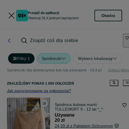
Przejdź do aplikacji
Otwórz
Otwieraj OLX jednym tapnięciem
Znajdź coś dla siebie
Filtry
·
1
Spódniczki
Wybierz lokalizację
Spódniczki dla dziewczynek tutu lub plisowane - OLX.pl
Zobacz Więc
ZNALEŹLIŚMY
PONAD
1 000 OGŁOSZEŃ
Jak pozycjonowane są ogłoszenia?
Spódnica tiulowa marki
TULLESKIRT 9 - 12 lat *_*
Używane
20 zł
24,20 zł z Pakietem Ochronnym