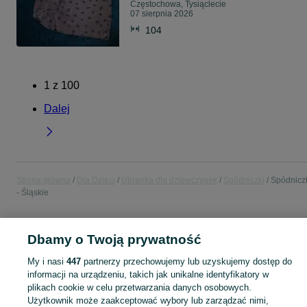
Częstochowa, Tysiąclecie
07 sierpnia 2026
104
1
z
100
Dalej
Strona główna
Dla Dzieci
Ubranka dla dziewczynek
Spódniczki
Spódnicz
- Śląskie
POLSKA » ŚLĄSKIE
Dbamy o Twoją prywatność
My i nasi
447
partnerzy przechowujemy lub uzyskujemy dostęp do
KATEGORIA
informacji na urządzeniu, takich jak unikalne identyfikatory w
plikach cookie w celu przetwarzania danych osobowych.
garnitur dla dziewczynki
,
spodnie dzwony dla dziewczynki
,
strój gimnastyczny
Zobacz Więc
Użytkownik może zaakceptować wybory lub zarządzać nimi,