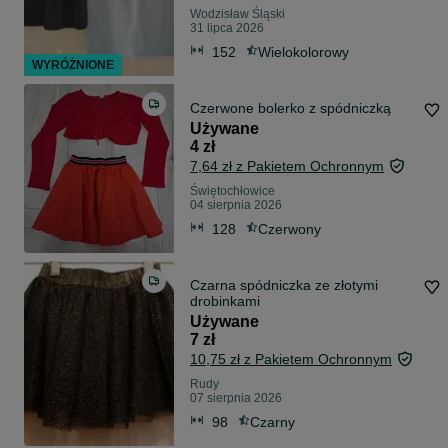
Wodzisław Śląski
31 lipca 2026
152
Wielokolorowy
WYRÓŻNIONE
Czerwone bolerko z spódniczką
Używane
4 zł
7,64 zł z Pakietem Ochronnym
Świętochłowice
04 sierpnia 2026
128
Czerwony
Czarna spódniczka ze złotymi
drobinkami
Używane
7 zł
10,75 zł z Pakietem Ochronnym
Rudy
07 sierpnia 2026
98
Czarny