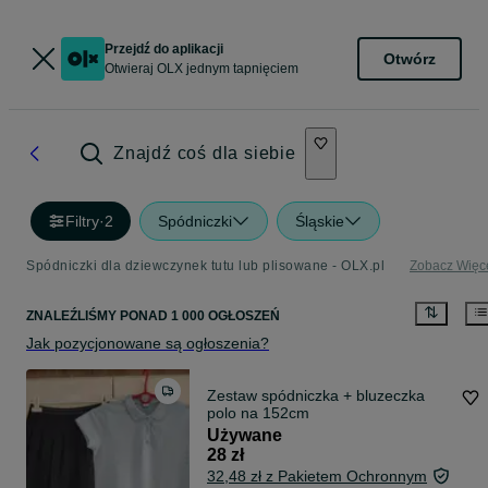
Przejdź do aplikacji
Otwórz
Otwieraj OLX jednym tapnięciem
Znajdź coś dla siebie
Filtry
·
2
Spódniczki
Śląskie
Spódniczki dla dziewczynek tutu lub plisowane - OLX.pl
Zobacz Więc
ZNALEŹLIŚMY
PONAD
1 000 OGŁOSZEŃ
Jak pozycjonowane są ogłoszenia?
Zestaw spódniczka + bluzeczka
polo na 152cm
Używane
28 zł
32,48 zł z Pakietem Ochronnym