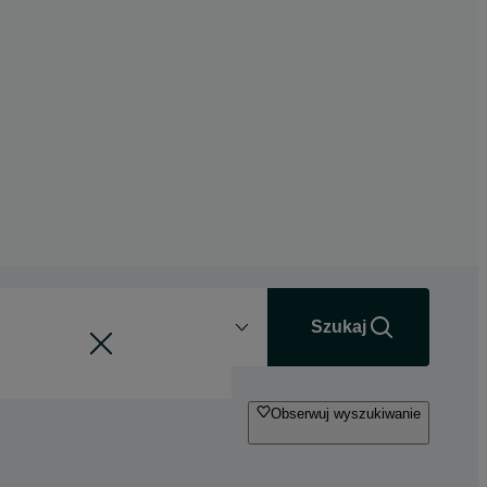
Odległość
+0 km
Szukaj
Obserwuj wyszukiwanie