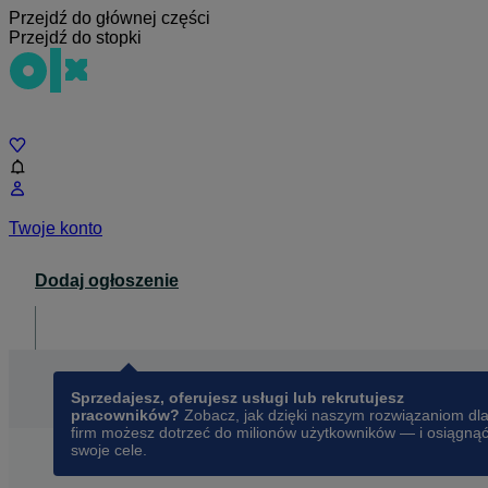
Przejdź do głównej części
Przejdź do stopki
Czat
Twoje konto
Dodaj ogłoszenie
Dla biznesu
opens in a new tab
Sprzedajesz, oferujesz usługi lub rekrutujesz
pracowników?
Zobacz, jak dzięki naszym rozwiązaniom dl
firm możesz dotrzeć do milionów użytkowników — i osiągną
swoje cele.