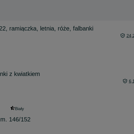
, ramiączka, letnia, róże, falbanki
24,
nki z kwiatkiem
6,
Biały
zm. 146/152