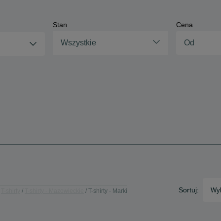
Stan
Cena
Wszystkie
Sortuj:
Wyb
T-shirty
T-shirty - Mazowieckie
T-shirty - Marki