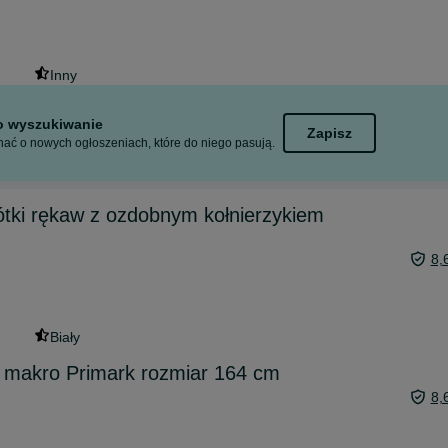
Inny
to wyszukiwanie
Zapisz
ać o nowych ogłoszeniach, które do niego pasują.
rótki rękaw z ozdobnym kołnierzykiem
8,
Biały
t makro Primark rozmiar 164 cm
8,