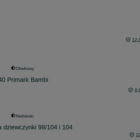
12,
Oliwkowy
 140 Primark Bambi
8,
Niebieski
la dziewczynki 98/104 i 104
1