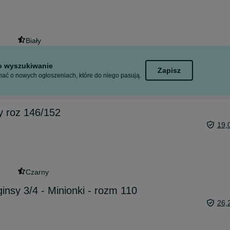
Biały
to wyszukiwanie
Zapisz
ać o nowych ogłoszeniach, które do niego pasują.
ty roz 146/152
19,
Czarny
gginsy 3/4 - Minionki - rozm 110
26,