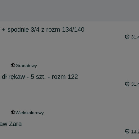
y + spodnie 3/4 z rozm 134/140
31,
Granatowy
 dł rękaw - 5 szt. - rozm 122
31,
Wielokolorowy
kaw Zara
13,