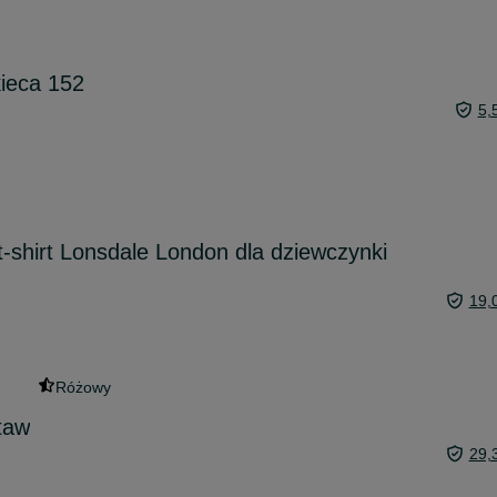
ieca 152
5,
-shirt Lonsdale London dla dziewczynki
19,
Różowy
taw
29,