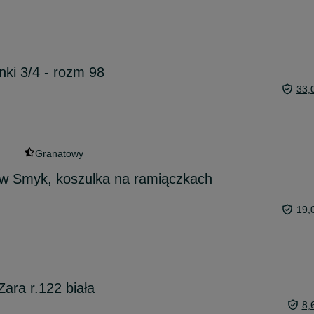
nki 3/4 - rozm 98
33,
Granatowy
w Smyk, koszulka na ramiączkach
19,
ara r.122 biała
8,