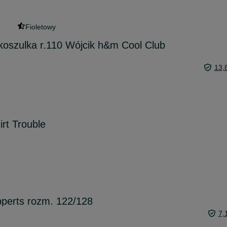
Fioletowy
koszulka r.110 Wójcik h&m Cool Club
13,
irt Trouble
pperts rozm. 122/128
7,