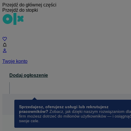
Przejdź do głównej części
Przejdź do stopki
Czat
Twoje konto
Dodaj ogłoszenie
Dla biznesu
opens in a new tab
Sprzedajesz, oferujesz usługi lub rekrutujesz
pracowników?
Zobacz, jak dzięki naszym rozwiązaniom dl
firm możesz dotrzeć do milionów użytkowników — i osiągną
swoje cele.