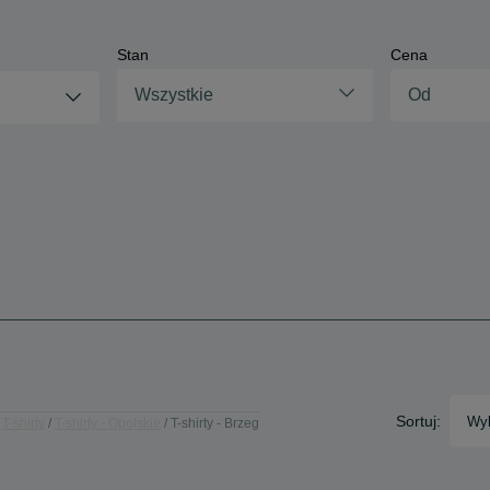
Stan
Cena
Wszystkie
Sortuj:
Wyb
T-shirty
T-shirty - Opolskie
T-shirty - Brzeg