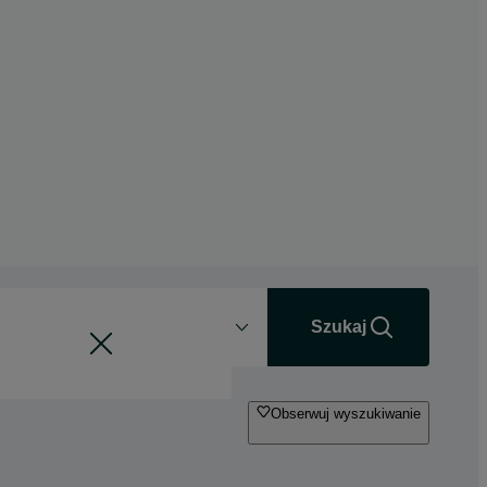
Odległość
+0 km
Szukaj
Obserwuj wyszukiwanie