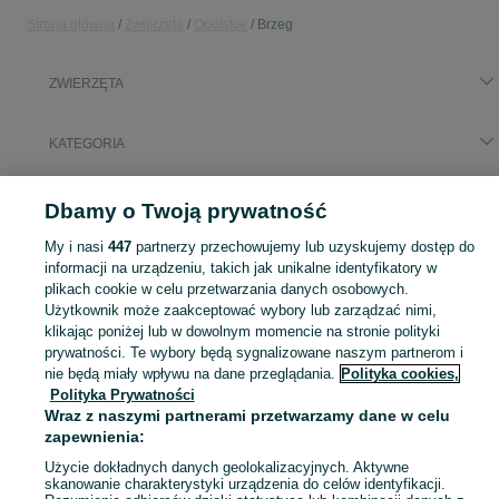
Strona główna
Zwierzęta
Opolskie
Brzeg
ZWIERZĘTA
KATEGORIA
Popularne wyszukiwania
Dbamy o Twoją prywatność
rak szlachetny
My i nasi
447
partnerzy przechowujemy lub uzyskujemy dostęp do
informacji na urządzeniu, takich jak unikalne identyfikatory w
Zobacz Więc
plikach cookie w celu przetwarzania danych osobowych.
Szukasz zwierzaka lub czegoś dla niego? ▶️ Przeglądaj kategorię Zwierzęta na OLX Brzeg i znajdź to, czego potrzebujesz w atrakcyjnych cenach!
Użytkownik może zaakceptować wybory lub zarządzać nimi,
klikając poniżej lub w dowolnym momencie na stronie polityki
Mapa kategorii
prywatności. Te wybory będą sygnalizowane naszym partnerom i
nie będą miały wpływu na dane przeglądania.
Polityka cookies,
Mapa miejscowości
Polityka Prywatności
Mapa ministron
Wraz z naszymi partnerami przetwarzamy dane w celu
Popularne wyszukiwania
zapewnienia:
Użycie dokładnych danych geolokalizacyjnych. Aktywne
skanowanie charakterystyki urządzenia do celów identyfikacji.