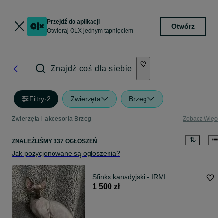
Przejdź do aplikacji
Otwórz
Otwieraj OLX jednym tapnięciem
Znajdź coś dla siebie
Filtry
·
2
Zwierzęta
Brzeg
Zwierzęta i akcesoria Brzeg
Zobacz Więc
ZNALEŹLIŚMY 337 OGŁOSZEŃ
Jak pozycjonowane są ogłoszenia?
Sfinks kanadyjski - IRMI
1 500 zł