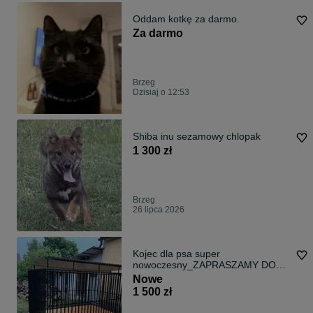
Oddam kotkę za darmo.
Za darmo
Brzeg
Dzisiaj o 12:53
Shiba inu sezamowy chlopak
1 300 zł
Brzeg
26 lipca 2026
Kojec dla psa super
nowoczesny_ZAPRASZAMY DO
NAS!
Nowe
1 500 zł