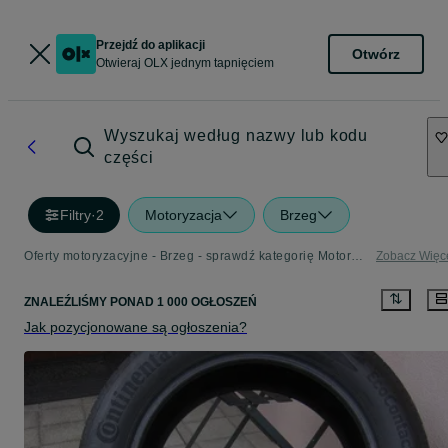
Przejdź do aplikacji
Otwórz
Otwieraj OLX jednym tapnięciem
Wyszukaj według nazwy lub kodu
części
Filtry
·
2
Motoryzacja
Brzeg
Oferty motoryzacyjne - Brzeg - sprawdź kategorię Motoryzacja
Zobacz Więc
ZNALEŹLIŚMY
PONAD
1 000 OGŁOSZEŃ
Jak pozycjonowane są ogłoszenia?