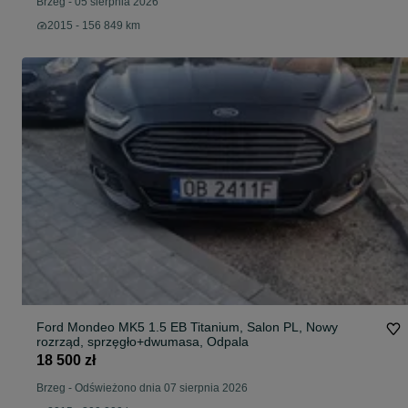
Brzeg
-
05 sierpnia 2026
2015 - 156 849 km
Ford Mondeo MK5 1.5 EB Titanium, Salon PL, Nowy
rozrząd, sprzęgło+dwumasa, Odpala
18 500 zł
Brzeg
-
Odświeżono dnia 07 sierpnia 2026