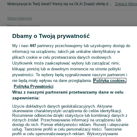
Motoryzacja to Twój świat? Kieruj się na OLX! Znajdź ofertę dla siebie w kategorii Motoryzacja na OLX - Brzeg i okolice!
Zobacz Więc
Mapa kategorii
Mapa miejscowości
Mapa ministron
Dbamy o Twoją prywatność
Popularne wyszukiwania
My i nasi
447
partnerzy przechowujemy lub uzyskujemy dostęp do
informacji na urządzeniu, takich jak unikalne identyfikatory w
plikach cookie w celu przetwarzania danych osobowych.
Użytkownik może zaakceptować wybory lub zarządzać nimi,
klikając poniżej lub w dowolnym momencie na stronie polityki
prywatności. Te wybory będą sygnalizowane naszym partnerom i
nie będą miały wpływu na dane przeglądania.
Polityka cookies,
Polityka Prywatności
Wraz z naszymi partnerami przetwarzamy dane w celu
zapewnienia:
Użycie dokładnych danych geolokalizacyjnych. Aktywne
skanowanie charakterystyki urządzenia do celów identyfikacji.
Rozumienie odbiorców dzięki statystyce lub kombinacji danych z
różnych źródeł. Przechowywanie informacji na urządzeniu lub
dostęp do nich. Pomiar efektywności reklam. Rozwój i ulepszanie
usług. Tworzenie profili w celu personalizacji treści. Tworzenie
profili w celu spersonalizowanych reklam. Wykorzystywanie