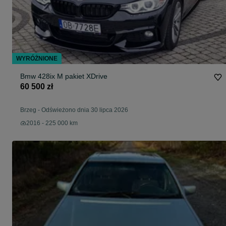
WYRÓŻNIONE
Bmw 428ix M pakiet XDrive
60 500 zł
Brzeg
-
Odświeżono dnia 30 lipca 2026
2016 - 225 000 km