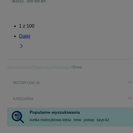
2015 - 209 000 km
1
z
100
Dalej
Strona główna
Motoryzacja
Opolskie
Brzeg
MOTORYZACJA
KATEGORIA
Popularne wyszukiwania
kurtka motocyklowa letnia
bmw
pickup
kayo k2