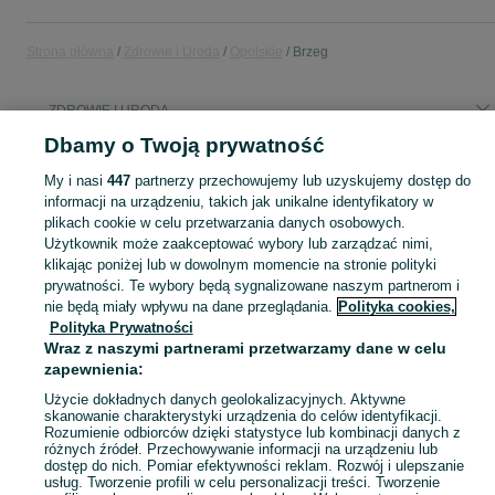
Strona główna
Zdrowie i Uroda
Opolskie
Brzeg
ZDROWIE I URODA
Dbamy o Twoją prywatność
KATEGORIA
My i nasi
447
partnerzy przechowujemy lub uzyskujemy dostęp do
informacji na urządzeniu, takich jak unikalne identyfikatory w
plikach cookie w celu przetwarzania danych osobowych.
Zobacz Więc
Sprzedaż produktów zdrowia i urody Brzeg ▶️ Kosmetyki, perfumy, sprzęt medyczny ✅ Nowe i używane w najlepszych cenach ☝ Znajdź ogłoszenia na OLX.pl!
Użytkownik może zaakceptować wybory lub zarządzać nimi,
klikając poniżej lub w dowolnym momencie na stronie polityki
Mapa kategorii
prywatności. Te wybory będą sygnalizowane naszym partnerom i
nie będą miały wpływu na dane przeglądania.
Polityka cookies,
Mapa miejscowości
Polityka Prywatności
Mapa ministron
Wraz z naszymi partnerami przetwarzamy dane w celu
zapewnienia:
Popularne wyszukiwania
Użycie dokładnych danych geolokalizacyjnych. Aktywne
skanowanie charakterystyki urządzenia do celów identyfikacji.
Rozumienie odbiorców dzięki statystyce lub kombinacji danych z
różnych źródeł. Przechowywanie informacji na urządzeniu lub
dostęp do nich. Pomiar efektywności reklam. Rozwój i ulepszanie
usług. Tworzenie profili w celu personalizacji treści. Tworzenie