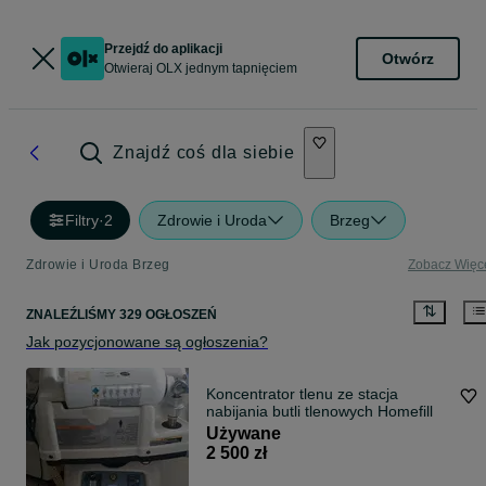
Przejdź do aplikacji
Otwórz
Otwieraj OLX jednym tapnięciem
Znajdź coś dla siebie
Filtry
·
2
Zdrowie i Uroda
Brzeg
Zdrowie i Uroda Brzeg
Zobacz Więc
ZNALEŹLIŚMY 329 OGŁOSZEŃ
Jak pozycjonowane są ogłoszenia?
Koncentrator tlenu ze stacja
nabijania butli tlenowych Homefill
Używane
2 500 zł