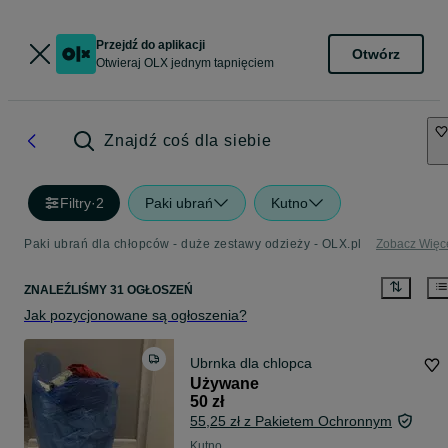
Przejdź do aplikacji
Otwórz
Otwieraj OLX jednym tapnięciem
Znajdź coś dla siebie
Filtry
·
2
Paki ubrań
Kutno
Paki ubrań dla chłopców - duże zestawy odzieży - OLX.pl
Zobacz Więc
ZNALEŹLIŚMY 31 OGŁOSZEŃ
Jak pozycjonowane są ogłoszenia?
Ubrnka dla chlopca
Używane
50 zł
55,25 zł z Pakietem Ochronnym
Kutno