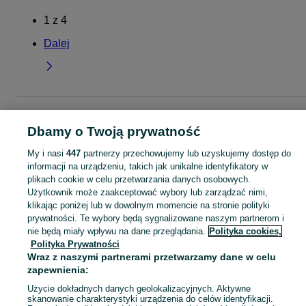
1
z
4
Dalej
Strona główna
Dla Dzieci
Ubranka dla chłopców
Paki ubrań
Paki ubrań -
Łódzkie
Paki ubrań - Kutno
Dbamy o Twoją prywatność
My i nasi
447
partnerzy przechowujemy lub uzyskujemy dostęp do
KATEGORIA
informacji na urządzeniu, takich jak unikalne identyfikatory w
plikach cookie w celu przetwarzania danych osobowych.
Użytkownik może zaakceptować wybory lub zarządzać nimi,
ubranko do chrztu dla chłopca
,
ubranka na roczek dla chłopca
Zobacz Więc
klikając poniżej lub w dowolnym momencie na stronie polityki
prywatności. Te wybory będą sygnalizowane naszym partnerom i
Mapa kategorii
nie będą miały wpływu na dane przeglądania.
Polityka cookies,
Polityka Prywatności
Mapa miejscowości
Wraz z naszymi partnerami przetwarzamy dane w celu
Mapa ministron
zapewnienia:
Popularne wyszukiwania
Użycie dokładnych danych geolokalizacyjnych. Aktywne
skanowanie charakterystyki urządzenia do celów identyfikacji.