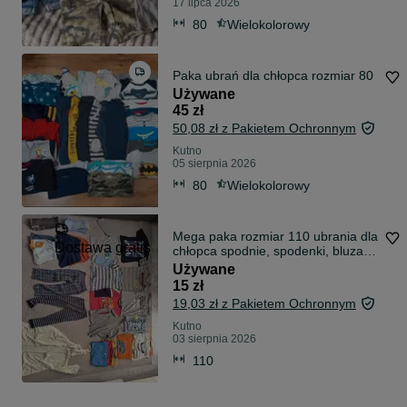
17 lipca 2026
80
Wielokolorowy
Paka ubrań dla chłopca rozmiar 80
Używane
45 zł
50,08 zł z Pakietem Ochronnym
Kutno
05 sierpnia 2026
80
Wielokolorowy
Mega paka rozmiar 110 ubrania dla
Dostawa gratis
chłopca spodnie, spodenki, bluza,
koszula, szlafrok, deszczówka,
Używane
koszulka,
15 zł
19,03 zł z Pakietem Ochronnym
Kutno
03 sierpnia 2026
110