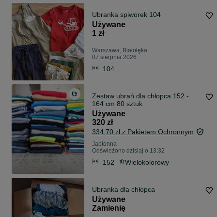
Ubranka spiworek 104
Używane
1 zł
Warszawa, Białołęka
07 sierpnia 2026
104
Zestaw ubrań dla chłopca 152 -
164 cm 80 sztuk
Używane
320 zł
334,70 zł z Pakietem Ochronnym
Jabłonna
Odświeżono dzisiaj o 13:32
152
Wielokolorowy
Ubranka dla chłopca
Używane
Zamienię