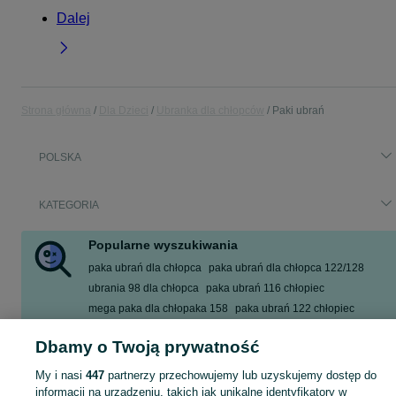
Dalej
Strona główna
Dla Dzieci
Ubranka dla chłopców
Paki ubrań
POLSKA
KATEGORIA
Popularne wyszukiwania
paka ubrań dla chłopca
paka ubrań dla chłopca 122/128
ubrania 98 dla chłopca
paka ubrań 116 chłopiec
mega paka dla chłopaka 158
paka ubrań 122 chłopiec
paka 104 chłopiec
paka ubrań 164 chłopięce
Dbamy o Twoją prywatność
Zobacz Więcej
My i nasi
447
partnerzy przechowujemy lub uzyskujemy dostęp do
informacji na urządzeniu, takich jak unikalne identyfikatory w