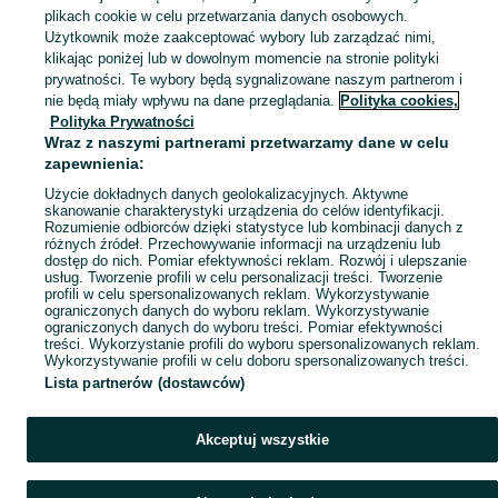
ubranko do chrztu dla chłopca
,
ubranka na roczek dla chłopca
Zobacz Więc
plikach cookie w celu przetwarzania danych osobowych.
Użytkownik może zaakceptować wybory lub zarządzać nimi,
klikając poniżej lub w dowolnym momencie na stronie polityki
Mapa kategorii
prywatności. Te wybory będą sygnalizowane naszym partnerom i
Mapa miejscowości
nie będą miały wpływu na dane przeglądania.
Polityka cookies,
Mapa ministron
Polityka Prywatności
Wraz z naszymi partnerami przetwarzamy dane w celu
Popularne wyszukiwania
zapewnienia:
Użycie dokładnych danych geolokalizacyjnych. Aktywne
skanowanie charakterystyki urządzenia do celów identyfikacji.
Rozumienie odbiorców dzięki statystyce lub kombinacji danych z
różnych źródeł. Przechowywanie informacji na urządzeniu lub
dostęp do nich. Pomiar efektywności reklam. Rozwój i ulepszanie
usług. Tworzenie profili w celu personalizacji treści. Tworzenie
profili w celu spersonalizowanych reklam. Wykorzystywanie
ograniczonych danych do wyboru reklam. Wykorzystywanie
ograniczonych danych do wyboru treści. Pomiar efektywności
treści. Wykorzystanie profili do wyboru spersonalizowanych reklam.
Wykorzystywanie profili w celu doboru spersonalizowanych treści.
Lista partnerów (dostawców)
Akceptuj wszystkie