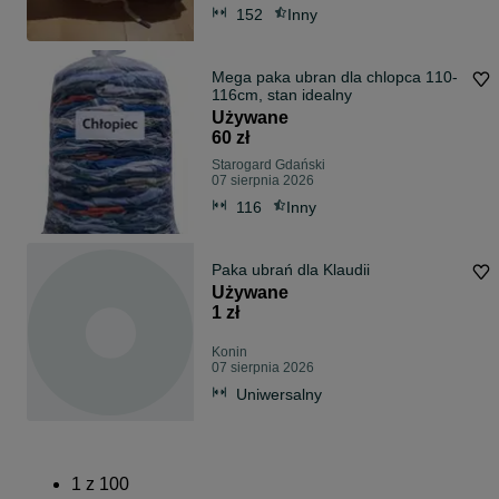
152
Inny
Mega paka ubran dla chlopca 110-
116cm, stan idealny
Używane
60 zł
Starogard Gdański
07 sierpnia 2026
116
Inny
Paka ubrań dla Klaudii
Używane
1 zł
Konin
07 sierpnia 2026
Uniwersalny
1
z
100