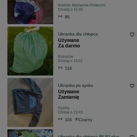
Kraków, Bieżanów-Prokocim
Dzisiaj o 15:40
86
Ubranka dla chłopca
Używane
Za darmo
Rzeszów
Dzisiaj o 16:01
116
Ubranka po synku
Używane
Zamienię
Pyzdry
Dzisiaj o 13:43
116
Czarny
Ubranka dla chłopca 86,92 plus