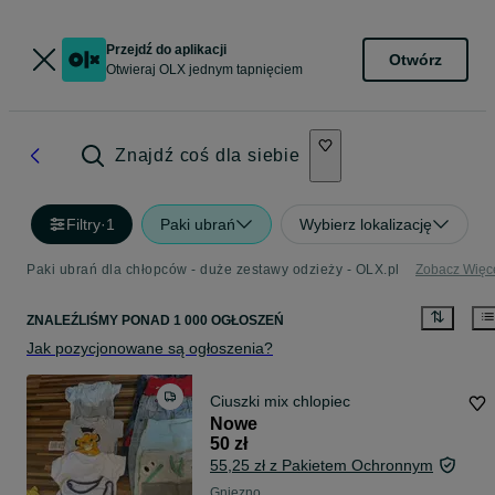
Przejdź do aplikacji
Otwórz
Otwieraj OLX jednym tapnięciem
Znajdź coś dla siebie
Filtry
·
1
Paki ubrań
Wybierz lokalizację
Paki ubrań dla chłopców - duże zestawy odzieży - OLX.pl
Zobacz Więc
ZNALEŹLIŚMY
PONAD
1 000 OGŁOSZEŃ
Jak pozycjonowane są ogłoszenia?
Ciuszki mix chlopiec
Nowe
50 zł
55,25 zł z Pakietem Ochronnym
Gniezno