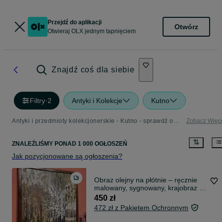
Przejdź do aplikacji
Otwórz
Otwieraj OLX jednym tapnięciem
Znajdź coś dla siebie
Filtry
·
2
Antyki i Kolekcje
Kutno
Antyki i przedmioty kolekcjonerskie - Kutno - sprawdź ogłoszenia w Twojej okolicy
Zobacz Więc
ZNALEŹLIŚMY
PONAD
1 000 OGŁOSZEŃ
Jak pozycjonowane są ogłoszenia?
Obraz olejny na płótnie – ręcznie
malowany, sygnowany, krajobraz z
brzozami
450 zł
472 zł z Pakietem Ochronnym