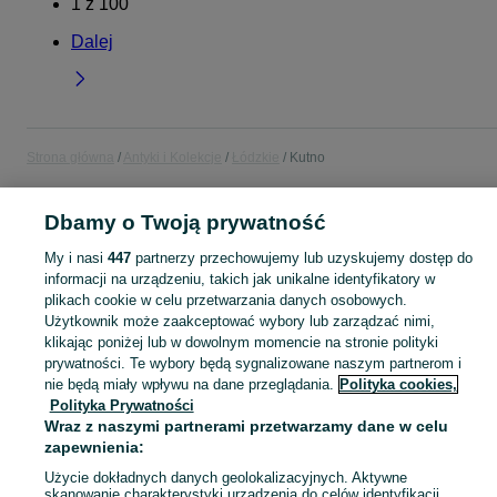
1
z
100
Dalej
Strona główna
Antyki i Kolekcje
Łódzkie
Kutno
ANTYKI I KOLEKCJE
Dbamy o Twoją prywatność
My i nasi
447
partnerzy przechowujemy lub uzyskujemy dostęp do
KATEGORIA
informacji na urządzeniu, takich jak unikalne identyfikatory w
plikach cookie w celu przetwarzania danych osobowych.
Użytkownik może zaakceptować wybory lub zarządzać nimi,
Antyki i przedmioty kolekcjonerskie na OLX – odkryj wyjątkowe oferty antyków i rzadkich przedmiotów. Sprawdź unikalne kolekcje! Kutno i okolice.
Zobacz Więc
klikając poniżej lub w dowolnym momencie na stronie polityki
prywatności. Te wybory będą sygnalizowane naszym partnerom i
Mapa kategorii
nie będą miały wpływu na dane przeglądania.
Polityka cookies,
Polityka Prywatności
Mapa miejscowości
Wraz z naszymi partnerami przetwarzamy dane w celu
Mapa ministron
zapewnienia:
Popularne wyszukiwania
Użycie dokładnych danych geolokalizacyjnych. Aktywne
skanowanie charakterystyki urządzenia do celów identyfikacji.