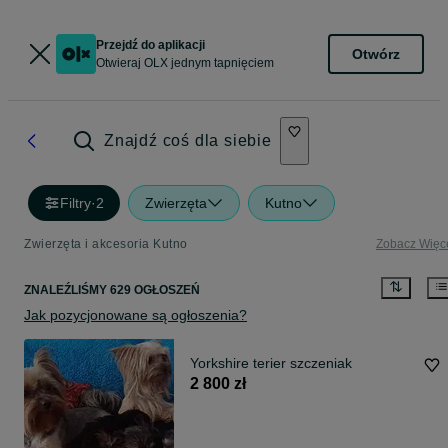
Przejdź do aplikacji
Otwórz
Otwieraj OLX jednym tapnięciem
Znajdź coś dla siebie
Filtry
·
2
Zwierzęta
Kutno
Zwierzęta i akcesoria Kutno
Zobacz Więc
ZNALEŹLIŚMY 629 OGŁOSZEŃ
Jak pozycjonowane są ogłoszenia?
Yorkshire terier szczeniak
2 800 zł