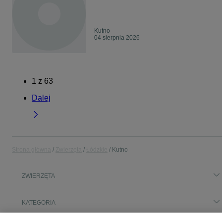
Kutno
04 sierpnia 2026
1
z
63
Dalej
Strona główna
Zwierzęta
Łódzkie
Kutno
ZWIERZĘTA
KATEGORIA