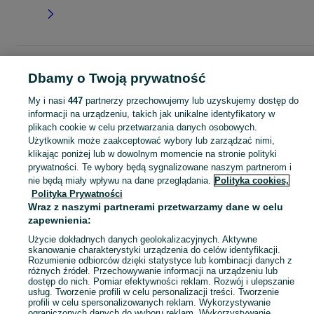
Strona główna
Dla Dzieci
Odzież niemowlęca
Sukienki
Sukienki -
Dbamy o Twoją prywatność
Podkarpackie
Sukienki - Jasło
My i nasi
447
partnerzy przechowujemy lub uzyskujemy dostęp do
informacji na urządzeniu, takich jak unikalne identyfikatory w
KATEGORIA
plikach cookie w celu przetwarzania danych osobowych.
Użytkownik może zaakceptować wybory lub zarządzać nimi,
ubranko do chrztu dla chłopca
,
ubranko do chrztu dla dziewczynki
Zobacz Więc
,
ubranko do
klikając poniżej lub w dowolnym momencie na stronie polityki
prywatności. Te wybory będą sygnalizowane naszym partnerom i
nie będą miały wpływu na dane przeglądania.
Polityka cookies,
Mapa kategorii
Polityka Prywatności
Mapa miejscowości
Wraz z naszymi partnerami przetwarzamy dane w celu
Mapa ministron
zapewnienia:
Popularne wyszukiwania
Użycie dokładnych danych geolokalizacyjnych. Aktywne
skanowanie charakterystyki urządzenia do celów identyfikacji.
Rozumienie odbiorców dzięki statystyce lub kombinacji danych z
różnych źródeł. Przechowywanie informacji na urządzeniu lub
dostęp do nich. Pomiar efektywności reklam. Rozwój i ulepszanie
usług. Tworzenie profili w celu personalizacji treści. Tworzenie
profili w celu spersonalizowanych reklam. Wykorzystywanie
ograniczonych danych do wyboru reklam. Wykorzystywanie