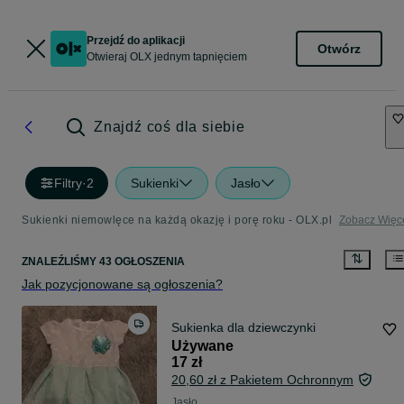
Przejdź do aplikacji
Otwórz
Otwieraj OLX jednym tapnięciem
Znajdź coś dla siebie
Filtry
·
2
Sukienki
Jasło
Sukienki niemowlęce na każdą okazję i porę roku - OLX.pl
Zobacz Więc
ZNALEŹLIŚMY 43 OGŁOSZENIA
Jak pozycjonowane są ogłoszenia?
Sukienka dla dziewczynki
Używane
17 zł
20,60 zł z Pakietem Ochronnym
Jasło