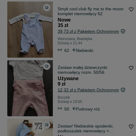
Smyk cool club fly me to the moon
komplet niemowlęcy 62
Nowe
35 zł
39,73 zł z Pakietem Ochronnym
Warszawa, Białołęka
Dzisiaj o 21:44
62
Niebieski
Zestaw małej dziewczynki
niemowlęcy rozm. 50/56
Używane
9 zł
12,32 zł z Pakietem Ochronnym
Buczek
Dzisiaj o 19:05
50
Pudrowy róż
Zestaw! Niebieskie spodenki,
podkoszulek niemowlęcy +
czapeczka dla chłopca bawełna 5-