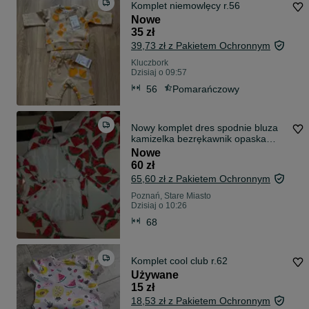
Komplet niemowlęcy r.56
Nowe
35 zł
39,73 zł z Pakietem Ochronnym
Kluczbork
Dzisiaj o 09:57
56
Pomarańczowy
Nowy komplet dres spodnie bluza
kamizelka bezrękawnik opaska
arbuzy 68
Nowe
60 zł
65,60 zł z Pakietem Ochronnym
Poznań, Stare Miasto
Dzisiaj o 10:26
68
Komplet cool club r.62
Używane
15 zł
18,53 zł z Pakietem Ochronnym