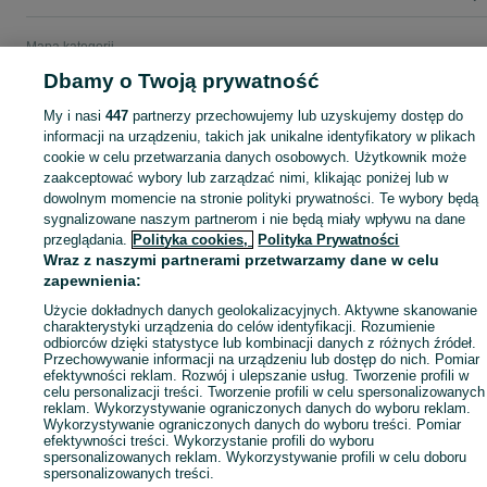
Mapa kategorii
Mapa miejscowości
Dbamy o Twoją prywatność
Mapa ministron
My i nasi
447
partnerzy przechowujemy lub uzyskujemy dostęp do
Popularne wyszukiwania
informacji na urządzeniu, takich jak unikalne identyfikatory w plikach
cookie w celu przetwarzania danych osobowych. Użytkownik może
zaakceptować wybory lub zarządzać nimi, klikając poniżej lub w
dowolnym momencie na stronie polityki prywatności. Te wybory będą
sygnalizowane naszym partnerom i nie będą miały wpływu na dane
przeglądania.
Polityka cookies,
Polityka Prywatności
Wraz z naszymi partnerami przetwarzamy dane w celu
zapewnienia:
Użycie dokładnych danych geolokalizacyjnych. Aktywne skanowanie
charakterystyki urządzenia do celów identyfikacji. Rozumienie
odbiorców dzięki statystyce lub kombinacji danych z różnych źródeł.
Przechowywanie informacji na urządzeniu lub dostęp do nich. Pomiar
efektywności reklam. Rozwój i ulepszanie usług. Tworzenie profili w
celu personalizacji treści. Tworzenie profili w celu spersonalizowanych
reklam. Wykorzystywanie ograniczonych danych do wyboru reklam.
Wykorzystywanie ograniczonych danych do wyboru treści. Pomiar
efektywności treści. Wykorzystanie profili do wyboru
spersonalizowanych reklam. Wykorzystywanie profili w celu doboru
spersonalizowanych treści.