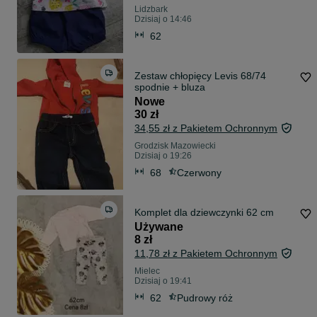
Lidzbark
Dzisiaj o 14:46
62
Zestaw chłopięcy Levis 68/74
spodnie + bluza
Nowe
30 zł
34,55 zł z Pakietem Ochronnym
Grodzisk Mazowiecki
Dzisiaj o 19:26
68
Czerwony
Komplet dla dziewczynki 62 cm
Używane
8 zł
11,78 zł z Pakietem Ochronnym
Mielec
Dzisiaj o 19:41
62
Pudrowy róż