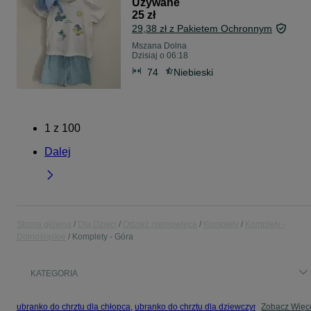
Używane
10-15, rozmiar 74
25 zł
29,38 zł z Pakietem Ochronnym
Mszana Dolna
Dzisiaj o 06:18
74
Niebieski
1
z
100
Dalej
Strona główna
Dla Dzieci
Odzież niemowlęca
Komplety
Komplety -
Dolnośląskie
Komplety - Góra
KATEGORIA
ubranko do chrztu dla chłopca
,
ubranko do chrztu dla dziewczynki
Zobacz Więc
,
ubranko do