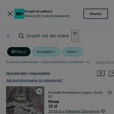
Przejdź do aplikacji
Otwórz
Otwieraj OLX jednym tapnięciem
Znajdź coś dla siebie
Filtry
·
2
Komplety
Góra
Komplety niemowlęce - kilka elementów w zestawie - OLX.pl
Zobacz Więc
ZNALEŹLIŚMY 3 OGŁOSZENIA
Jak pozycjonowane są ogłoszenia?
Komplet kombinezon pajac i body
62
Nowe
15 zł
19,03 zł z Pakietem Ochronnym