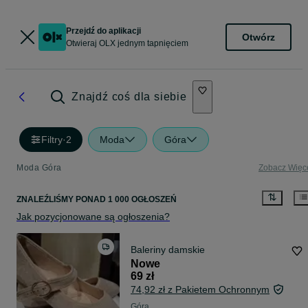
Przejdź do aplikacji
Otwórz
Otwieraj OLX jednym tapnięciem
Znajdź coś dla siebie
Filtry
·
2
Moda
Góra
Moda Góra
Zobacz Więc
ZNALEŹLIŚMY
PONAD
1 000 OGŁOSZEŃ
Jak pozycjonowane są ogłoszenia?
Baleriny damskie
Nowe
69 zł
74,92 zł z Pakietem Ochronnym
Góra