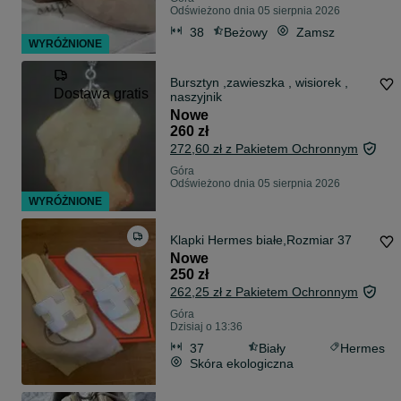
Odświeżono dnia 05 sierpnia 2026
38
Beżowy
Zamsz
WYRÓŻNIONE
Bursztyn ,zawieszka , wisiorek ,
Dostawa gratis
naszyjnik
Nowe
260 zł
272,60 zł z Pakietem Ochronnym
Góra
Odświeżono dnia 05 sierpnia 2026
WYRÓŻNIONE
Klapki Hermes białe,Rozmiar 37
Nowe
250 zł
262,25 zł z Pakietem Ochronnym
Góra
Dzisiaj o 13:36
37
Biały
Hermes
Skóra ekologiczna