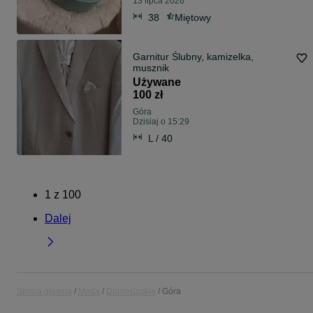
13 lipca 2026
38
Miętowy
Garnitur Ślubny, kamizelka,
musznik
Używane
100 zł
Góra
Dzisiaj o 15:29
L / 40
1
z
100
Dalej
Strona główna
Moda
Dolnośląskie
Góra