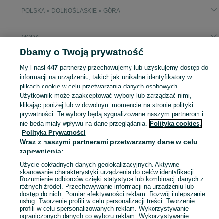
POLSKA » DOLNOŚLĄSKIE » GÓRA
MODA
Dbamy o Twoją prywatność
KATEGORIA
My i nasi
447
partnerzy przechowujemy lub uzyskujemy dostęp do
informacji na urządzeniu, takich jak unikalne identyfikatory w
plikach cookie w celu przetwarzania danych osobowych.
Zobacz Więc
Moda Góra ▶️ Odzież, obuwie, torebki, akcesoria i biżuteria ✅ Nowe i używane w atrakcyjnych cenach ✌ Znajdź najlepsze ogłoszenia na OLX.pl!
Użytkownik może zaakceptować wybory lub zarządzać nimi,
klikając poniżej lub w dowolnym momencie na stronie polityki
Mapa kategorii
prywatności. Te wybory będą sygnalizowane naszym partnerom i
nie będą miały wpływu na dane przeglądania.
Polityka cookies,
Mapa miejscowości
Polityka Prywatności
Mapa ministron
Wraz z naszymi partnerami przetwarzamy dane w celu
zapewnienia:
Popularne wyszukiwania
Użycie dokładnych danych geolokalizacyjnych. Aktywne
skanowanie charakterystyki urządzenia do celów identyfikacji.
Rozumienie odbiorców dzięki statystyce lub kombinacji danych z
różnych źródeł. Przechowywanie informacji na urządzeniu lub
dostęp do nich. Pomiar efektywności reklam. Rozwój i ulepszanie
usług. Tworzenie profili w celu personalizacji treści. Tworzenie
profili w celu spersonalizowanych reklam. Wykorzystywanie
ograniczonych danych do wyboru reklam. Wykorzystywanie