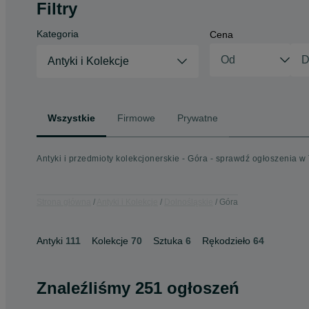
Filtry
Kategoria
Cena
Antyki i Kolekcje
Wszystkie
Firmowe
Prywatne
Antyki i przedmioty kolekcjonerskie - Góra - sprawdź ogłoszenia w 
Strona główna
Antyki i Kolekcje
Dolnośląskie
Góra
Antyki
111
Kolekcje
70
Sztuka
6
Rękodzieło
64
Znaleźliśmy 251 ogłoszeń