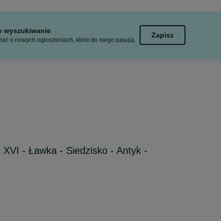
to wyszukiwanie
Zapisz
ać o nowych ogłoszeniach, które do niego pasują.
 XVI - Ławka - Siedzisko - Antyk -