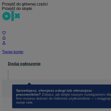
Przejdź do głównej części
Przejdź do stopki
Czat
Twoje konto
Dodaj ogłoszenie
Dla biznesu
opens in a new tab
Sprzedajesz, oferujesz usługi lub rekrutujesz
pracowników?
Zobacz, jak dzięki naszym rozwiązaniom dl
firm możesz dotrzeć do milionów użytkowników — i osiągną
swoje cele.