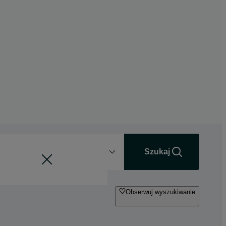
Odległość
+0 km
Szukaj
Obserwuj wyszukiwanie