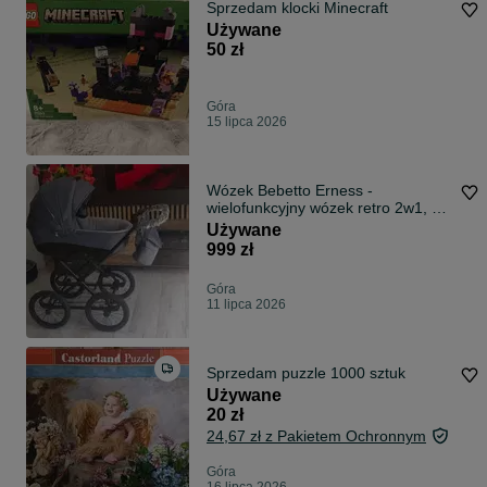
Sprzedam klocki Minecraft
Używane
50 zł
Góra
15 lipca 2026
Wózek Bebetto Erness -
wielofunkcyjny wózek retro 2w1, z
opcją 3w1
Używane
999 zł
Góra
11 lipca 2026
Sprzedam puzzle 1000 sztuk
Używane
20 zł
24,67 zł z Pakietem Ochronnym
Góra