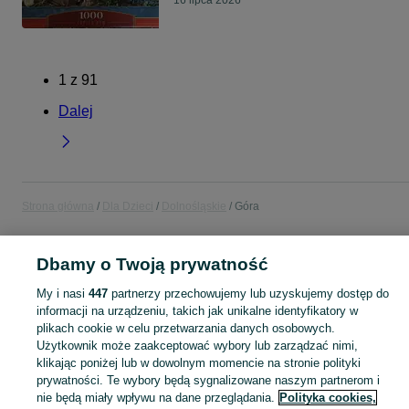
16 lipca 2026
1
z
91
Dalej
Strona główna
Dla Dzieci
Dolnośląskie
Góra
DLA DZIECI
Dbamy o Twoją prywatność
My i nasi
447
partnerzy przechowujemy lub uzyskujemy dostęp do
KATEGORIA
informacji na urządzeniu, takich jak unikalne identyfikatory w
plikach cookie w celu przetwarzania danych osobowych.
Użytkownik może zaakceptować wybory lub zarządzać nimi,
Zakupy dla Twojej pociechy mogą być dziecinnie proste! Znajdź to, czego potrzebujesz w kategorii Dla Dzieci na OLX - Góra i okolice!
Zobacz Więc
klikając poniżej lub w dowolnym momencie na stronie polityki
prywatności. Te wybory będą sygnalizowane naszym partnerom i
Mapa kategorii
nie będą miały wpływu na dane przeglądania.
Polityka cookies,