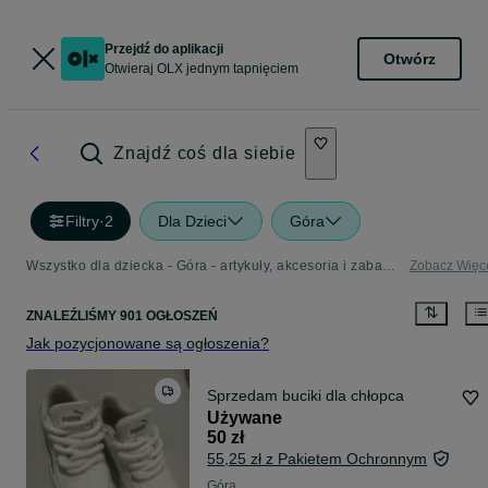
Przejdź do aplikacji
Otwórz
Otwieraj OLX jednym tapnięciem
Znajdź coś dla siebie
Filtry
·
2
Dla Dzieci
Góra
Wszystko dla dziecka - Góra - artykuły, akcesoria i zabawki dla dzieci w Twojej okolicy
Zobacz Więc
ZNALEŹLIŚMY 901 OGŁOSZEŃ
Jak pozycjonowane są ogłoszenia?
Sprzedam buciki dla chłopca
Używane
50 zł
55,25 zł z Pakietem Ochronnym
Góra