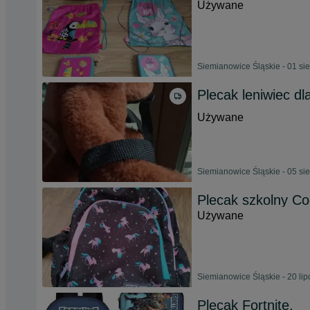
Używane
Siemianowice Śląskie - 01 si
Plecak leniwiec dl
Używane
Siemianowice Śląskie - 05 si
Plecak szkolny Co
Używane
Siemianowice Śląskie - 20 li
Plecak Fortnite.