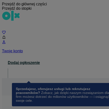
Przejdź do głównej części
Przejdź do stopki
Czat
Twoje konto
Dodaj ogłoszenie
Dla biznesu
opens in a new tab
Sprzedajesz, oferujesz usługi lub rekrutujesz
pracowników?
Zobacz, jak dzięki naszym rozwiązaniom dl
firm możesz dotrzeć do milionów użytkowników — i osiągną
swoje cele.