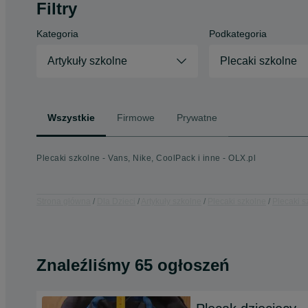
Filtry
Kategoria
Podkategoria
Artykuły szkolne
Plecaki szkolne
Wszystkie
Firmowe
Prywatne
Plecaki szkolne - Vans, Nike, CoolPack i inne - OLX.pl
Strona główna
Dla Dzieci
Artykuły szkolne
Plecaki szkolne
Plecaki s
Znaleźliśmy 65 ogłoszeń