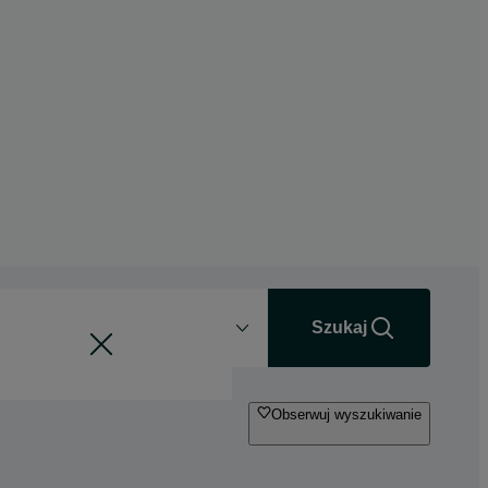
Odległość
+0 km
Szukaj
Obserwuj wyszukiwanie