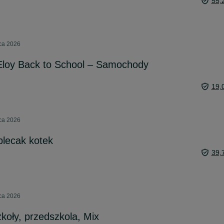
55,
pca 2026
 Eloy Back to School – Samochody
19,
pca 2026
plecak kotek
39,
pca 2026
koły, przedszkola, Mix