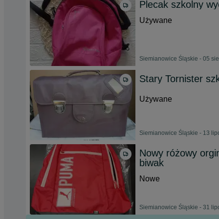
Plecak szkolny w
Używane
Siemianowice Śląskie - 05 si
Stary Tornister sz
Używane
Siemianowice Śląskie - 13 li
Nowy różowy orgi
biwak
Nowe
Siemianowice Śląskie - 31 li