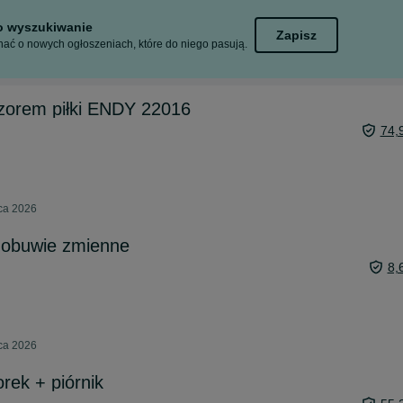
to wyszukiwanie
Zapisz
ać o nowych ogłoszeniach, które do niego pasują.
wzorem piłki ENDY 22016
74,
pca 2026
 obuwie zmienne
8,
pca 2026
ek + piórnik