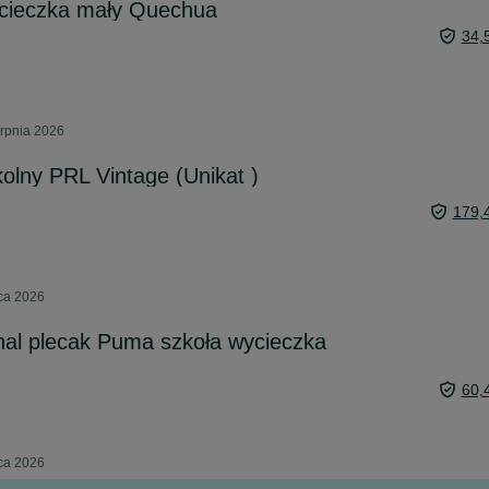
ycieczka mały Quechua
34,
erpnia 2026
kolny PRL Vintage (Unikat )
179,
pca 2026
nal plecak Puma szkoła wycieczka
60,
pca 2026