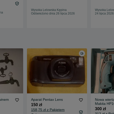
Wysoka Lelowska Kępina
Wysoka Lelo
na
Odświeżono dnia 26 lipca 2026
24 lipca 2026
 winem
Aparat Pentax Lens
Nowa wiert
Makita HP1
150 zł
300 zł
158,75 zł z Pakietem
312 zł z Pa