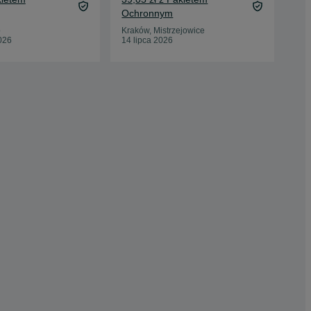
Ochronnym
Zło
17 
o
Kraków, Mistrzejowice
026
14 lipca 2026