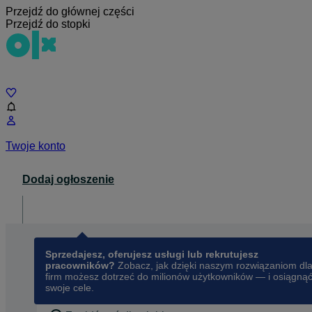
Przejdź do głównej części
Przejdź do stopki
Czat
Twoje konto
Dodaj ogłoszenie
Dla biznesu
opens in a new tab
Sprzedajesz, oferujesz usługi lub rekrutujesz
pracowników?
Zobacz, jak dzięki naszym rozwiązaniom dl
firm możesz dotrzeć do milionów użytkowników — i osiągną
swoje cele.