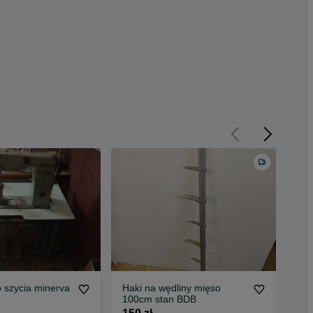
 szycia minerva
Haki na wędliny mięso
Row
100cm stan BDB
240