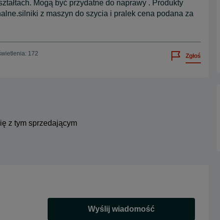
kształtach. Mogą być przydatne do naprawy . Produkty
alne.silniki z maszyn do szycia i pralek cena podana za
wietlenia: 172
Zgłoś
się z tym sprzedającym
Wyślij wiadomość