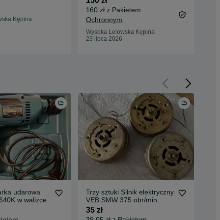
150 zł
160 zł z Pakietem
wska Kępina
Ochronnym
Żark
20 
Wysoka Lelowska Kępina
23 lipca 2026
arka udarowa
Trzy sztuki Silnik elektryczny
Tus
640K w walizce.
VEB SMW 375 obr/min
45 
220V MORZ 220V
35 zł
kietem
39,05 zł z Pakietem