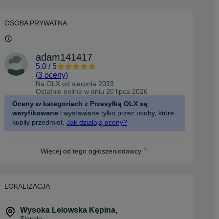
OSOBA PRYWATNA
adam141417
5.0
/
5
(
3 oceny
)
Na OLX od
sierpnia 2023
Ostatnio online w dniu 20 lipca 2026
Oceny w kategoriach z Przesyłką OLX są
weryfikowane
i wystawiane tylko przez osoby, które
kupiły przedmiot.
Jak działają oceny?
Więcej od tego ogłoszeniodawcy
LOKALIZACJA
Wysoka Lelowska Kępina
,
Śląskie