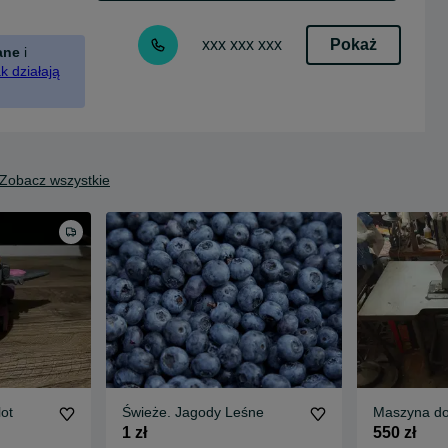
Pokaż
xxx xxx xxx
ane
i
k działają
Zobacz wszystkie
ot
Świeże. Jagody Leśne
Maszyna do
1 zł
550 zł