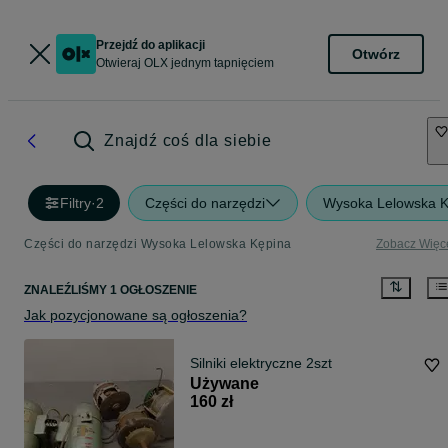
Przejdź do aplikacji
Otwórz
Otwieraj OLX jednym tapnięciem
Znajdź coś dla siebie
Filtry
·
2
Części do narzędzi
Wysoka Lelowska K
Części do narzędzi Wysoka Lelowska Kępina
Zobacz Więc
ZNALEŹLIŚMY 1 OGŁOSZENIE
Jak pozycjonowane są ogłoszenia?
Silniki elektryczne 2szt
Używane
160 zł