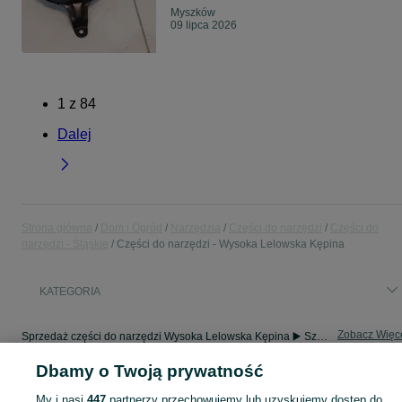
Myszków
09 lipca 2026
1
z
84
Dalej
Strona główna
Dom i Ogród
Narzędzia
Części do narzędzi
Części do
narzędzi - Śląskie
Części do narzędzi - Wysoka Lelowska Kępina
KATEGORIA
Zobacz Więc
Sprzedaż części do narzędzi Wysoka Lelowska Kępina ▶️ Szeroki wybór różnych marek w atrakcyjnych cenach ✅ Nowe i używane ☝ Sprawdź oferty i kupuj na OLX.pl!
Dbamy o Twoją prywatność
Mapa kategorii
My i nasi
447
partnerzy przechowujemy lub uzyskujemy dostęp do