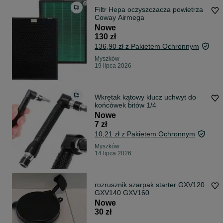
Filtr Hepa oczyszczacza powietrza
Coway Airmega
Nowe
130 zł
136,90 zł z Pakietem Ochronnym
Myszków
19 lipca 2026
Wkrętak kątowy klucz uchwyt do
końcówek bitów 1/4
Nowe
7 zł
10,21 zł z Pakietem Ochronnym
Myszków
14 lipca 2026
rozrusznik szarpak starter GXV120
GXV140 GXV160
Nowe
30 zł