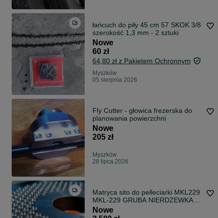
łańcuch do piły 45 cm 57 SKOK 3/8
szerokość 1,3 mm - 2 sztuki
Nowe
60 zł
64,80 zł z Pakietem Ochronnym
Myszków
05 sierpnia 2026
Fly Cutter - głowica frezerska do
planowania powierzchni
Nowe
205 zł
Myszków
28 lipca 2026
Matryca sito do pelleciarki MKL229
MKL-229 GRUBA NIERDZEWKA
Pelleciark
Nowe