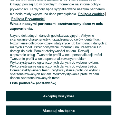
Częstochowa, Raków
klikając poniżej lub w dowolnym momencie na stronie polityki
20 lipca 2026
prywatności. Te wybory będą sygnalizowane naszym partnerom i
nie będą miały wpływu na dane przeglądania.
Polityka cookies,
Polityka Prywatności
Jagody Leśne , Świeżo zbierane
Wraz z naszymi partnerami przetwarzamy dane w celu
25 zł
zapewnienia:
Użycie dokładnych danych geolokalizacyjnych. Aktywne
skanowanie charakterystyki urządzenia do celów identyfikacji.
Rozumienie odbiorców dzięki statystyce lub kombinacji danych z
Zawiercie, Centrum
różnych źródeł. Przechowywanie informacji na urządzeniu lub
20 lipca 2026
dostęp do nich. Pomiar efektywności reklam. Rozwój i
ulepszanie usług. Tworzenie profili w celu personalizacji treści.
Tworzenie profili w celu spersonalizowanych reklam.
Wykorzystywanie ograniczonych danych do wyboru reklam.
1
2
Wykorzystywanie ograniczonych danych do wyboru treści.
Pomiar efektywności treści. Wykorzystanie profili do wyboru
spersonalizowanych reklam. Wykorzystywanie profili w celu
doboru spersonalizowanych treści.
Lista partnerów (dostawców)
Akceptuj wszystkie
Akceptuj niezbędne