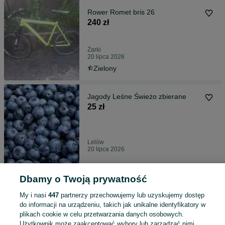
Rower Romet bris 26
240 zł
Żarki
20 lipca 2026
Zielony
Jagody Leśne Świeżo zbierane
25 zł
Lelów
20 lipca 2026
Dbamy o Twoją prywatność
Jagody Leśne świeże
25 zł
My i nasi
447
partnerzy przechowujemy lub uzyskujemy dostęp
do informacji na urządzeniu, takich jak unikalne identyfikatory w
plikach cookie w celu przetwarzania danych osobowych.
Użytkownik może zaakceptować wybory lub zarządzać nimi,