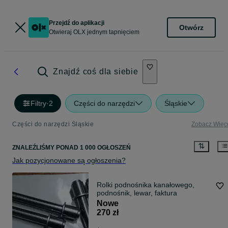
Przejdź do aplikacji
Otwórz
Otwieraj OLX jednym tapnięciem
Znajdź coś dla siebie
Filtry
·
2
Części do narzędzi
Śląskie
Części do narzędzi Śląskie
Zobacz Więc
ZNALEŹLIŚMY
PONAD
1 000 OGŁOSZEŃ
Jak pozycjonowane są ogłoszenia?
Rolki podnośnika kanałowego,
podnośnik, lewar, faktura
Nowe
270 zł