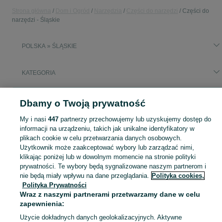
Strona główna
Dom i Ogród
Narzędzia
Części do narzędzi
Części do
narzędzi - Śląskie
POLSKA » ŚLĄSKIE
KATEGORIA
Popularne wyszukiwania
Dbamy o Twoją prywatność
silniki elektryczne uzywane
My i nasi
447
partnerzy przechowujemy lub uzyskujemy dostęp do
informacji na urządzeniu, takich jak unikalne identyfikatory w
Zobacz Więc
Sprzedaż części do narzędzi Śląskie ▶️ Szeroki wybór różnych marek w atrakcyjnych cenach ✅ Nowe i używane ☝ Sprawdź oferty i kupuj na OLX.pl!
plikach cookie w celu przetwarzania danych osobowych.
Użytkownik może zaakceptować wybory lub zarządzać nimi,
klikając poniżej lub w dowolnym momencie na stronie polityki
Mapa kategorii
prywatności. Te wybory będą sygnalizowane naszym partnerom i
nie będą miały wpływu na dane przeglądania.
Polityka cookies,
Mapa miejscowości
Polityka Prywatności
Mapa ministron
Wraz z naszymi partnerami przetwarzamy dane w celu
Popularne wyszukiwania
zapewnienia:
Użycie dokładnych danych geolokalizacyjnych. Aktywne