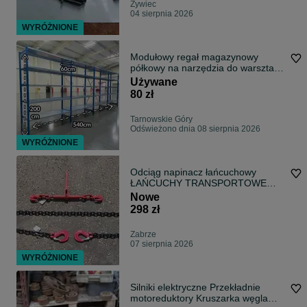
Żywiec
04 sierpnia 2026
WYRÓŻNIONE
Modułowy regał magazynowy
półkowy na narzędzia do warsztatu
garażu
Używane
80 zł
Tarnowskie Góry
Odświeżono dnia 08 sierpnia 2026
WYRÓŻNIONE
Odciąg napinacz łańcuchowy
ŁAŃCUCHY TRANSPORTOWE
PRODUCENT Atestowane
Nowe
298 zł
Zabrze
07 sierpnia 2026
WYRÓŻNIONE
Silniki elektryczne Przekładnie
motoreduktory Kruszarka węgla