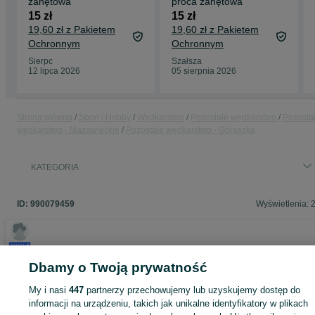
zanętowa
proca zanętowa
15 zł
15 zł
19,60 zł z Pakietem
19,60 zł z Pakietem
Ochronnym
Ochronnym
Sierpc
Szałsza
12 lipca 2026
05 sierpnia 2026
Strona główna
Sport i Hobby
Wędkarstwo
Pozostałe wędkarstwo
Pozosta
wędkarstwo - Mazowieckie
Pozostałe wędkarstwo - Góraszka
KATEGORIA
ID:
990079459
Wyświetlenia: 
Dbamy o Twoją prywatność
Zaloguj się lub załóż konto na OLX, aby skontaktować się z t
sprzedającym
My i nasi
447
partnerzy przechowujemy lub uzyskujemy dostęp do
informacji na urządzeniu, takich jak unikalne identyfikatory w plikach