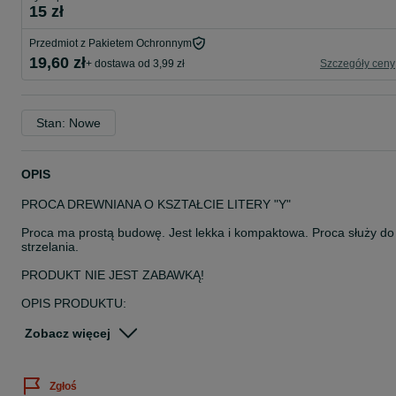
15 zł
Przedmiot z Pakietem Ochronnym
19,60 zł
+ dostawa od 3,99 zł
Szczegóły ceny
Stan: Nowe
OPIS
PROCA DREWNIANA O KSZTAŁCIE LITERY "Y"
Proca ma prostą budowę. Jest lekka i kompaktowa. Proca służy do
strzelania.
PRODUKT NIE JEST ZABAWKĄ!
OPIS PRODUKTU:
Materiał, z którego proca jest wykonana, to 3 kawałki klejonego
Zobacz więcej
drewna.
Ergonomiczna rękojeść to gwarancja wygodnego i stabilnego
uchwytu.
Zgłoś
Odporna na rozciąganie guma zakończona jest skórzanym