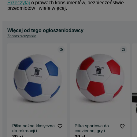
Przeczytaj
 o prawach konsumentów, bezpieczeństwie 
przedmiotów i wiele więcej.
Więcej od tego ogłoszeniodawcy
Zobacz wszystkie
Piłka nożna klasyczna
Piłka sportowa do
do rekreacji i
codziennej gry i
treningów
treningów na boisku
39 zł
39 zł