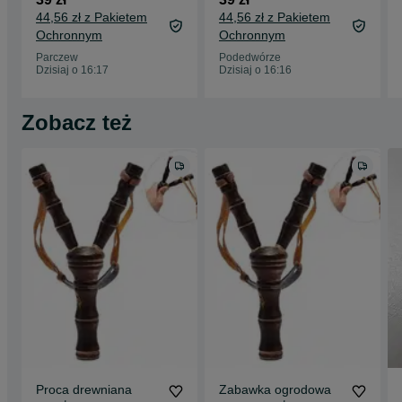
zespołowych Piłka
Piłka nożna lekka i
44,56 zł z Pakietem
44,56 zł z Pakietem
futbolowa wysokiej
trwała do gry na
Ochronnym
Ochronnym
jakości do gry i
każdej nawierzchni
treningu
Parczew
Podedwórze
Dzisiaj o 16:17
Dzisiaj o 16:16
Zobacz też
Proca drewniana
Zabawka ogrodowa