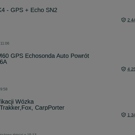
K4 - GPS + Echo SN2
2 4
 11:06
M60 GPS Echosonda Auto Powrót
,6A
4 2
09:58
fikacji Wózka
Trakker,Fox, CarpPorter
1 3