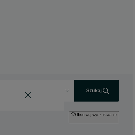
Odległość
+0 km
Szukaj
Obserwuj wyszukiwanie