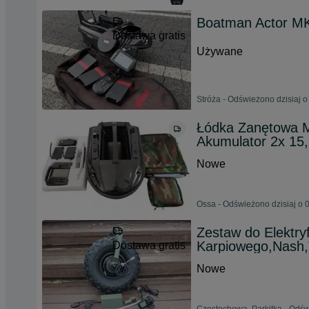
Boatman Actor M
Dostawa gratis
Używane
Stróża - Odświeżono dzisiaj o
Łódka Zanętowa 
Akumulator 2x 15
Nowe
Ossa - Odświeżono dzisiaj o 
Zestaw do Elektry
Karpiowego,Nash,
Dostawa gratis
Nowe