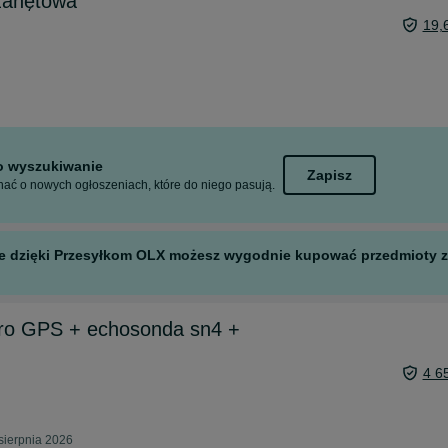
zanętowa
19,
to wyszukiwanie
Zapisz
ać o nowych ogłoszeniach, które do niego pasują.
 ale dzięki Przesyłkom OLX możesz wygodnie kupować przedmioty z 
ro GPS + echosonda sn4 +
4 6
sierpnia 2026