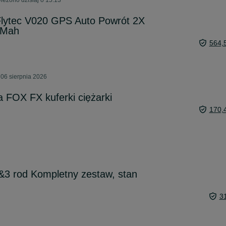
ieżono dzisiaj o 15:13
lytec V020 GPS Auto Powrót 2X
0Mah
564,
06 sierpnia 2026
 FOX FX kuferki ciężarki
170,
&3 rod Kompletny zestaw, stan
3