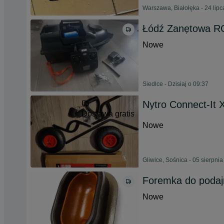
Warszawa, Białołęka - 24 lip
Łódź Zanętowa R
Nowe
Siedlce - Dzisiaj o 09:37
Nytro Connect-It 
Dostawa gratis
Nowe
Gliwice, Sośnica - 05 sierpni
Foremka do poda
Nowe