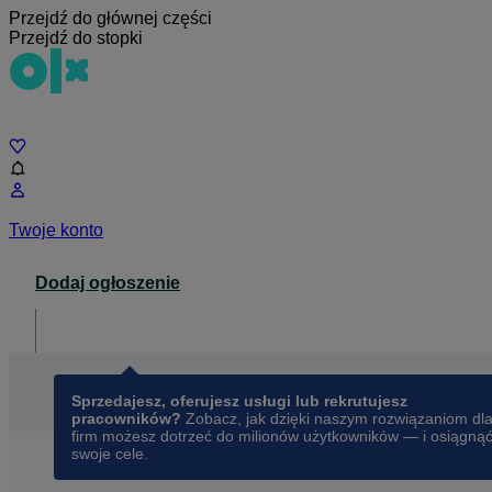
Przejdź do głównej części
Przejdź do stopki
Czat
Twoje konto
Dodaj ogłoszenie
Dla biznesu
opens in a new tab
Sprzedajesz, oferujesz usługi lub rekrutujesz
pracowników?
Zobacz, jak dzięki naszym rozwiązaniom dl
firm możesz dotrzeć do milionów użytkowników — i osiągną
swoje cele.