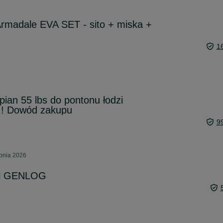
rmadale EVA SET - sito + miska +
1
pian 55 lbs do pontonu łodzi
! Dowód zakupu
9
rpnia 2026
ol GENLOG