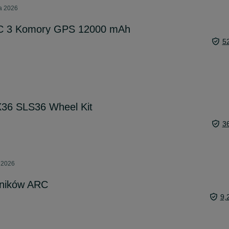
ca 2026
C 3 Komory GPS 12000 mAh
5
X36 SLS36 Wheel Kit
3
a 2026
jników ARC
9,