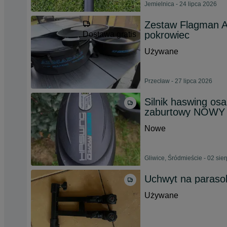
Jemielnica - 24 lipca 2026
Zestaw Flagman A
pokrowiec
Dostawa gratis
Używane
Przecław - 27 lipca 2026
Silnik haswing osa
zaburtowy NOWY 
Nowe
Gliwice, Śródmieście - 02 sie
Uchwyt na paras
Używane