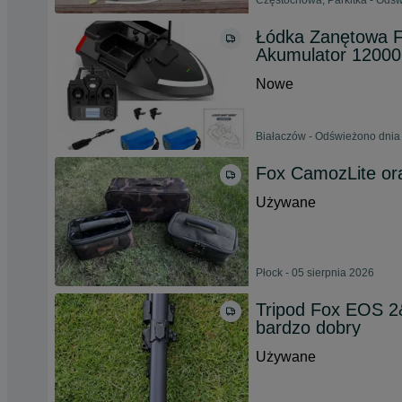
Częstochowa, Parkitka - Odśw
Łódka Zanętowa F
Akumulator 1200
Nowe
Białaczów - Odświeżono dnia 
Fox CamozLite ora
Używane
Płock - 05 sierpnia 2026
Tripod Fox EOS 2
bardzo dobry
Używane