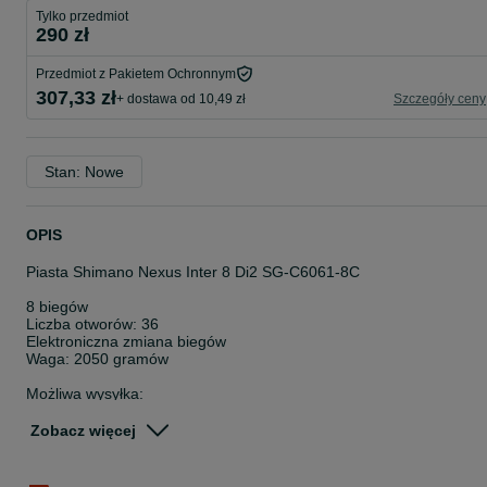
Tylko przedmiot
290 zł
Przedmiot z Pakietem Ochronnym
307,33 zł
+ dostawa od 10,49 zł
Szczegóły ceny
Stan: Nowe
OPIS
Piasta Shimano Nexus Inter 8 Di2 SG-C6061-8C
8 biegów
Liczba otworów: 36
Elektroniczna zmiana biegów
Waga: 2050 gramów
Możliwa wysyłka:
- DPD z płatnością u kuriera (z możliwością sprawdzenia paczki pr
kurierze)
Zobacz więcej
- DPD - zakup przez OLX
- Paczkomat - zakup przez OLX