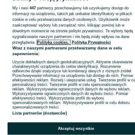
Koła i obręcze - Dolnośląskie
Koła i obręcze - Stawiec
My i nasi
447
partnerzy przechowujemy lub uzyskujemy dostęp do
informacji na urządzeniu, takich jak unikalne identyfikatory w plikach
cookie w celu przetwarzania danych osobowych. Użytkownik może
KATEGORIA
zaakceptować wybory lub zarządzać nimi, klikając poniżej lub w
dowolnym momencie na stronie polityki prywatności. Te wybory będą
ID:
1019806490
Wyświetlenia: 4
sygnalizowane naszym partnerom i nie będą miały wpływu na dane
przeglądania.
Polityka cookies,
Polityka Prywatności
Wraz z naszymi partnerami przetwarzamy dane w celu
Kup
zapewnienia:
Użycie dokładnych danych geolokalizacyjnych. Aktywne skanowanie
charakterystyki urządzenia do celów identyfikacji. Rozumienie
odbiorców dzięki statystyce lub kombinacji danych z różnych źródeł.
Przechowywanie informacji na urządzeniu lub dostęp do nich. Pomiar
efektywności reklam. Rozwój i ulepszanie usług. Tworzenie profili w c
personalizacji treści. Tworzenie profili w celu spersonalizowanych
reklam. Wykorzystywanie ograniczonych danych do wyboru reklam.
Wykorzystywanie ograniczonych danych do wyboru treści. Pomiar
efektywności treści. Wykorzystanie profili do wyboru
spersonalizowanych reklam. Wykorzystywanie profili w celu doboru
spersonalizowanych treści.
Lista partnerów (dostawców)
Akceptuj wszystkie