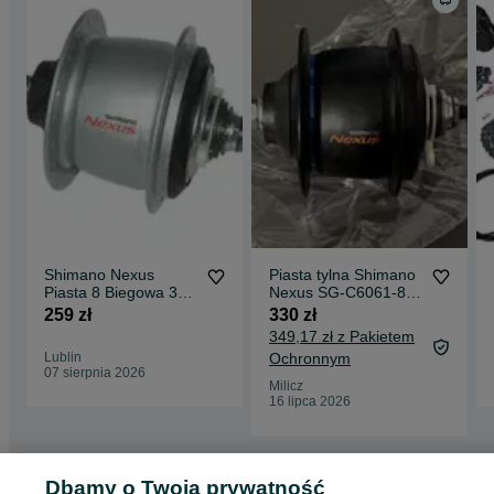
Shimano Nexus
Piasta tylna Shimano
Piasta 8 Biegowa 36H
Nexus SG-C6061-8R
SG-C6001-8R
Di2 (51)
259 zł
330 zł
Hamulec Rolkowy V
349,17 zł z Pakietem
Break
Lublin
Ochronnym
07 sierpnia 2026
Milicz
16 lipca 2026
Dbamy o Twoją prywatność
Strona główna
Sport i Hobby
Rowery
Części rowerowe
Koła i obręcze