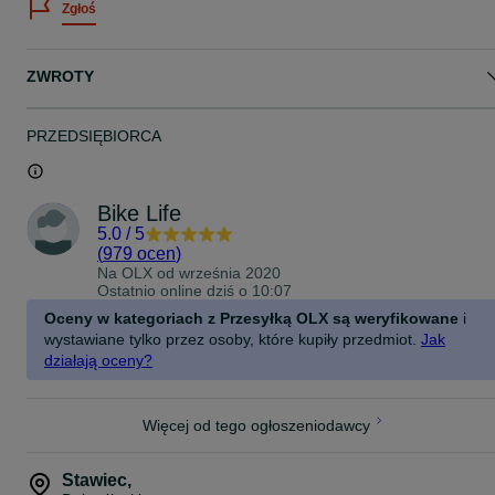
Zgłoś
Dowód zakupu, na życzenie Faktura Vat 23%.
-- -- Dane do faktury proszę napisać przed zakupem w wiadomości
OLX (na stronie sprzedawanego przedmiotu) -- --
ZWROTY
-- -- Faktura Vat oferowana przez OLX podczas zakupu z "wysyłką
OLX" dotyczy kosztów pakietu ochronnego, a nie sprzedawanego
przedmiotu. Serwis OLX nie przekazuje nam danych kupującego --
-
PRZEDSIĘBIORCA
Bike Life
5.0
/
5
(
979 ocen
)
Na OLX od
września 2020
Ostatnio online dziś o 10:07
Oceny w kategoriach z Przesyłką OLX są weryfikowane
i
wystawiane tylko przez osoby, które kupiły przedmiot.
Jak
działają oceny?
Więcej od tego ogłoszeniodawcy
Stawiec
,