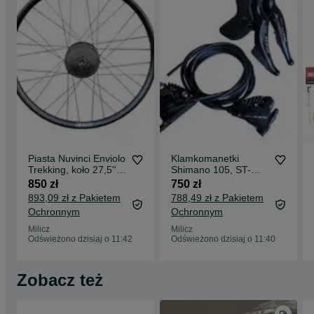
Piasta Nuvinci Enviolo
Klamkomanetki
Trekking, koło 27,5''
Shimano 105, ST-
DT Swiss U 663,
R7025 BR-R7070,
850 zł
750 zł
(974)
nowe (2061)
893,09 zł z Pakietem
788,49 zł z Pakietem
Ochronnym
Ochronnym
Milicz
Milicz
Odświeżono dzisiaj o 11:42
Odświeżono dzisiaj o 11:40
Zobacz też