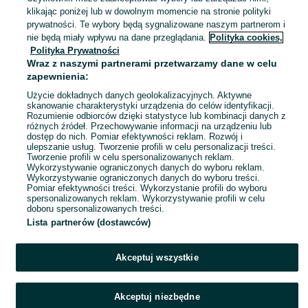
Milicz
klikając poniżej lub w dowolnym momencie na stronie polityki
Dzisiaj o 15:05
prywatności. Te wybory będą sygnalizowane naszym partnerom i
nie będą miały wpływu na dane przeglądania.
Polityka cookies,
Polityka Prywatności
Koło przednie KTM Prime Trail
Wraz z naszymi partnerami przetwarzamy dane w celu
27,5'' 584x22,5 DT Swiss 240s
zapewnienia:
nowe (952)
590 zł
621,13 zł z Pakietem Ochronnym
Użycie dokładnych danych geolokalizacyjnych. Aktywne
skanowanie charakterystyki urządzenia do celów identyfikacji.
Rozumienie odbiorców dzięki statystyce lub kombinacji danych z
Milicz
różnych źródeł. Przechowywanie informacji na urządzeniu lub
Odświeżono dzisiaj o 14:44
dostęp do nich. Pomiar efektywności reklam. Rozwój i
ulepszanie usług. Tworzenie profili w celu personalizacji treści.
Tworzenie profili w celu spersonalizowanych reklam.
Wykorzystywanie ograniczonych danych do wyboru reklam.
1
2
3
...
32
Wykorzystywanie ograniczonych danych do wyboru treści.
Pomiar efektywności treści. Wykorzystanie profili do wyboru
spersonalizowanych reklam. Wykorzystywanie profili w celu
doboru spersonalizowanych treści.
Lista partnerów (dostawców)
Akceptuj wszystkie
Akceptuj niezbędne