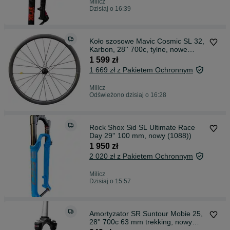
Milicz
Dzisiaj o 16:39
Koło szosowe Mavic Cosmic SL 32,
Karbon, 28'' 700c, tylne, nowe
(945)
1 599 zł
1 669 zł z Pakietem Ochronnym
Milicz
Odświeżono dzisiaj o 16:28
Rock Shox Sid SL Ultimate Race
Day 29'' 100 mm, nowy (1088))
1 950 zł
2 020 zł z Pakietem Ochronnym
Milicz
Dzisiaj o 15:57
Amortyzator SR Suntour Mobie 25,
28'' 700c 63 mm trekking, nowy