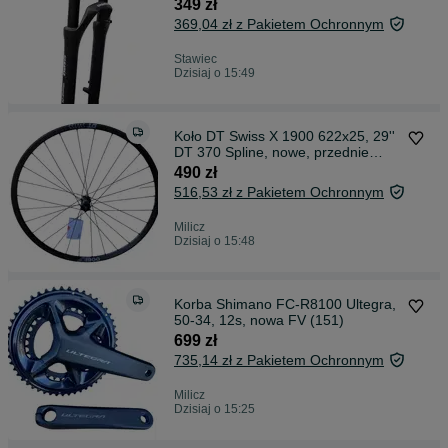
(648b)
349 zł
369,04 zł z Pakietem Ochronnym
Stawiec
Dzisiaj o 15:49
Koło DT Swiss X 1900 622x25, 29''
DT 370 Spline, nowe, przednie
(2099)
490 zł
516,53 zł z Pakietem Ochronnym
Milicz
Dzisiaj o 15:48
Korba Shimano FC-R8100 Ultegra,
50-34, 12s, nowa FV (151)
699 zł
735,14 zł z Pakietem Ochronnym
Milicz
Dzisiaj o 15:25