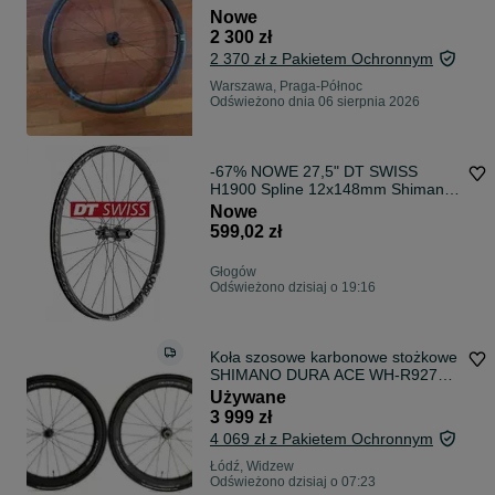
Palladium 33 - Shimano
Nowe
Road/Bianchi Infinito
2 300 zł
2 370 zł z Pakietem Ochronnym
Warszawa, Praga-Północ
Odświeżono dnia 06 sierpnia 2026
-67% NOWE 27,5" DT SWISS
H1900 Spline 12x148mm Shimano
HG koło tylne tył rowerowe rower
Nowe
enduro trail MTB eMTB eBike
599,02 zł
elektryk elektryka Faktura VAT 23%
Głogów
Odświeżono dzisiaj o 19:16
Koła szosowe karbonowe stożkowe
SHIMANO DURA ACE WH-R9270-
C50 carbon szosa disc
Używane
3 999 zł
4 069 zł z Pakietem Ochronnym
Łódź, Widzew
Odświeżono dzisiaj o 07:23