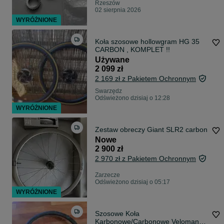
Rzeszów
02 sierpnia 2026
WYRÓŻNIONE
Koła szosowe hollowgram HG 35
CARBON , KOMPLET !!
Używane
2 099 zł
2 169 zł z Pakietem Ochronnym
Swarzędz
Odświeżono dzisiaj o 12:28
WYRÓŻNIONE
Zestaw obreczy Giant SLR2 carbon
Nowe
2 900 zł
2 970 zł z Pakietem Ochronnym
Zarzecze
Odświeżono dzisiaj o 05:17
WYRÓŻNIONE
Szosowe Koła
Karbonowe/Carbonowe Veloman