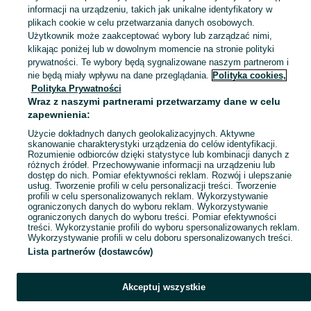
informacji na urządzeniu, takich jak unikalne identyfikatory w
plikach cookie w celu przetwarzania danych osobowych.
Zobacz Więc
Sprzedaż kół i obręczy rowerowych w Polsce ▶️ Nowe i używane oferty ✅ Szeroki wybór produktów w atrakcyjnych cenach ✌ Znajdź ogłoszenia na OLX.pl!
Użytkownik może zaakceptować wybory lub zarządzać nimi,
klikając poniżej lub w dowolnym momencie na stronie polityki
prywatności. Te wybory będą sygnalizowane naszym partnerom i
Mapa kategorii
nie będą miały wpływu na dane przeglądania.
Polityka cookies,
Mapa miejscowości
Polityka Prywatności
Wraz z naszymi partnerami przetwarzamy dane w celu
Mapa ministron
zapewnienia:
Popularne wyszukiwania
Użycie dokładnych danych geolokalizacyjnych. Aktywne
skanowanie charakterystyki urządzenia do celów identyfikacji.
Rozumienie odbiorców dzięki statystyce lub kombinacji danych z
różnych źródeł. Przechowywanie informacji na urządzeniu lub
dostęp do nich. Pomiar efektywności reklam. Rozwój i ulepszanie
usług. Tworzenie profili w celu personalizacji treści. Tworzenie
profili w celu spersonalizowanych reklam. Wykorzystywanie
ograniczonych danych do wyboru reklam. Wykorzystywanie
ograniczonych danych do wyboru treści. Pomiar efektywności
treści. Wykorzystanie profili do wyboru spersonalizowanych reklam.
Wykorzystywanie profili w celu doboru spersonalizowanych treści.
Lista partnerów (dostawców)
Akceptuj wszystkie