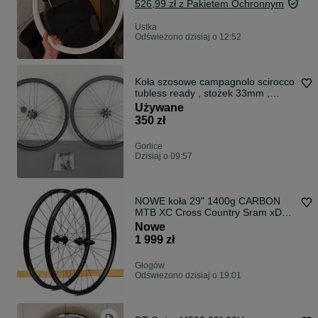
526,99 zł z Pakietem Ochronnym
Ustka
Odświeżono dzisiaj o 12:52
Koła szosowe campagnolo scirocco
tubless ready , stożek 33mm ,
szybkozamykacze /sztywna oś
Używane
350 zł
Gorlice
Dzisiaj o 09:57
NOWE koła 29" 1400g CARBON
MTB XC Cross Country Sram xD
szer. wew. 27mm lekkie komplet
Nowe
przednie tylne przód tył Boost
1 999 zł
karbon karbonowe Faktura VAT
23%
Głogów
Odświeżono dzisiaj o 19:01