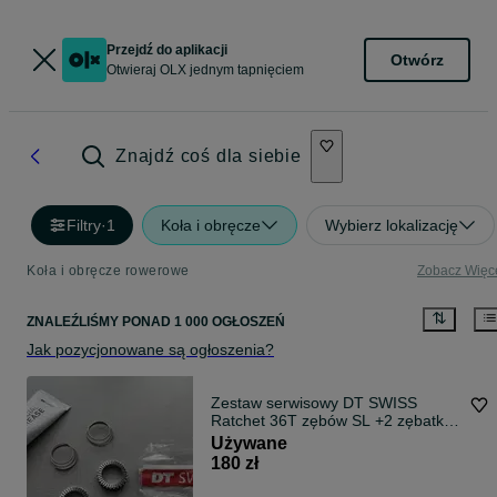
Przejdź do aplikacji
Otwórz
Otwieraj OLX jednym tapnięciem
Znajdź coś dla siebie
Filtry
·
1
Koła i obręcze
Wybierz lokalizację
Koła i obręcze rowerowe
Zobacz Więc
ZNALEŹLIŚMY
PONAD
1 000 OGŁOSZEŃ
Jak pozycjonowane są ogłoszenia?
Zestaw serwisowy DT SWISS
Ratchet 36T zębów SL +2 zębatki
+2 sprężynki+smar + worek
Używane
180 zł